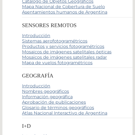
Catálogo de Objetos Geográficos
Mapa Nacional de Cobertura de Suelo
Asentamientos humanos de Argentina
SENSORES REMOTOS
Introducción
Sistemas aerofotogramétricos
Productos y servicios fotogramétricos
Mosaicos de imágenes satelitales ópticas
Mosaicos de imágenes satelitales radar
Mapa de vuelos fotogramétricos
GEOGRAFÍA
Introducción
Nombres geográficos
Información geográfica
Aprobación de publicaciones
Glosario de términos geográficos
Atlas Nacional Interactivo de Argentina
I+D