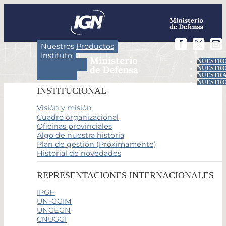
Nuestros Productos
Instituto
NUESTRO
Actividades
NUESTRO
Servicios
NUESTRA
NUESTRO
INSTITUCIONAL
Visión y misión
Cuadro organizacional
Oficinas provinciales
Algo de nuestra historia
Plan de gestión (Próximamente)
Historial de novedades
REPRESENTACIONES INTERNACIONALES
IPGH
UN-GGIM
UNGEGN
CNUGGI