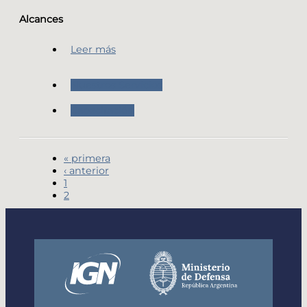
Alcances
Leer más
Nuestros Servicios
Capacitación
« primera
‹ anterior
1
2