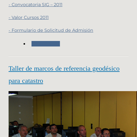
- Convocatoria SIG – 2011
- Valor Cursos 2011
- Formulario de Solicitud de Admisión
Capacitación
Taller de marcos de referencia geodésico
para catastro