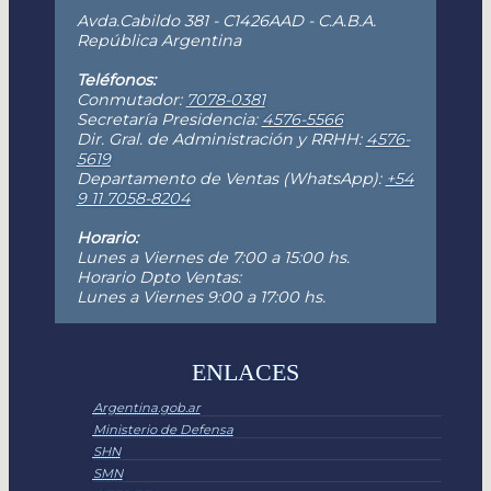
Avda.Cabildo 381 - C1426AAD - C.A.B.A.
República Argentina
Teléfonos:
Conmutador:
7078-0381
Secretaría Presidencia:
4576-5566
Dir. Gral. de Administración y RRHH:
4576-
5619
Departamento de Ventas (WhatsApp):
+54
9 11 7058-8204
Horario:
Lunes a Viernes de 7:00 a 15:00 hs.
Horario Dpto Ventas:
Lunes a Viernes 9:00 a 17:00 hs.
ENLACES
Argentina.gob.ar
Ministerio de Defensa
SHN
SMN