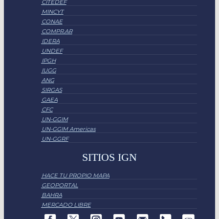
CITEDEF
MINCYT
CONAE
COMPR.AR
IDERA
UNDEF
IPGH
IUGG
ANG
SIRGAS
GAEA
CFC
UN-GGIM
UN-GGIM Americas
UN-GGRF
SITIOS IGN
HACE TU PROPIO MAPA
GEOPORTAL
BAHRA
MERCADO LIBRE