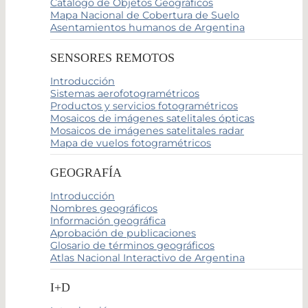
Catálogo de Objetos Geográficos
Mapa Nacional de Cobertura de Suelo
Asentamientos humanos de Argentina
SENSORES REMOTOS
Introducción
Sistemas aerofotogramétricos
Productos y servicios fotogramétricos
Mosaicos de imágenes satelitales ópticas
Mosaicos de imágenes satelitales radar
Mapa de vuelos fotogramétricos
GEOGRAFÍA
Introducción
Nombres geográficos
Información geográfica
Aprobación de publicaciones
Glosario de términos geográficos
Atlas Nacional Interactivo de Argentina
I+D