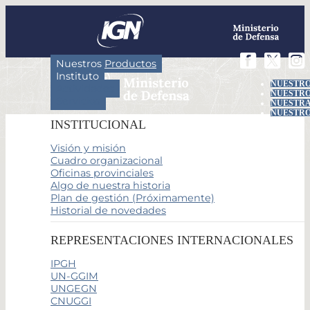
Nuestros Productos
Instituto
NUESTRO
Actividades
NUESTRO
Servicios
NUESTRA
NUESTRO
INSTITUCIONAL
Visión y misión
Cuadro organizacional
Oficinas provinciales
Algo de nuestra historia
Plan de gestión (Próximamente)
Historial de novedades
REPRESENTACIONES INTERNACIONALES
IPGH
UN-GGIM
UNGEGN
CNUGGI