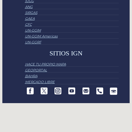
IUGG
ANG
SIRGAS
GAEA
CFC
UN-GGIM
UN-GGIM Americas
UN-GGRF
SITIOS IGN
HACE TU PROPIO MAPA
GEOPORTAL
BAHRA
MERCADO LIBRE