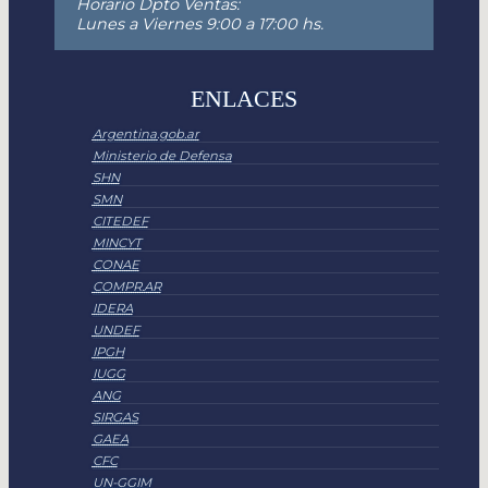
Horario Dpto Ventas:
Lunes a Viernes 9:00 a 17:00 hs.
ENLACES
Argentina.gob.ar
Ministerio de Defensa
SHN
SMN
CITEDEF
MINCYT
CONAE
COMPR.AR
IDERA
UNDEF
IPGH
IUGG
ANG
SIRGAS
GAEA
CFC
UN-GGIM