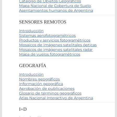
Catálogo de Objetos Geográficos
Mapa Nacional de Cobertura de Suelo
Asentamientos humanos de Argentina
SENSORES REMOTOS
Introducción
Sistemas aerofotogramétricos
Productos y servicios fotogramétricos
Mosaicos de imágenes satelitales ópticas
Mosaicos de imágenes satelitales radar
Mapa de vuelos fotogramétricos
GEOGRAFÍA
Introducción
Nombres geográficos
Información geográfica
Aprobación de publicaciones
Glosario de términos geográficos
Atlas Nacional Interactivo de Argentina
I+D