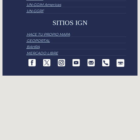
UN-GGIM Americas
UN-GGRF
SITIOS IGN
HACE TU PROPIO MAPA
GEOPORTAL
BAHRA
MERCADO LIBRE