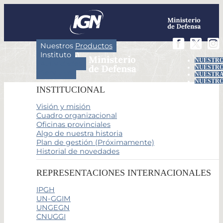
Nuestros Productos
Instituto
NUESTRO
Actividades
NUESTRO
Servicios
NUESTRA
NUESTRO
INSTITUCIONAL
Visión y misión
Cuadro organizacional
Oficinas provinciales
Algo de nuestra historia
Plan de gestión (Próximamente)
Historial de novedades
REPRESENTACIONES INTERNACIONALES
IPGH
UN-GGIM
UNGEGN
CNUGGI