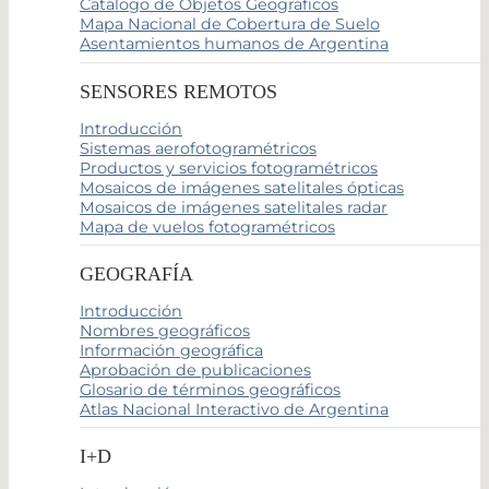
Catálogo de Objetos Geográficos
Mapa Nacional de Cobertura de Suelo
Asentamientos humanos de Argentina
SENSORES REMOTOS
Introducción
Sistemas aerofotogramétricos
Productos y servicios fotogramétricos
Mosaicos de imágenes satelitales ópticas
Mosaicos de imágenes satelitales radar
Mapa de vuelos fotogramétricos
GEOGRAFÍA
Introducción
Nombres geográficos
Información geográfica
Aprobación de publicaciones
Glosario de términos geográficos
Atlas Nacional Interactivo de Argentina
I+D