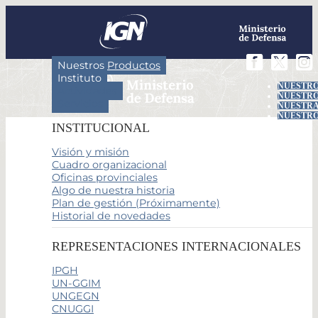
Nuestros Productos
Instituto
NUESTRO
Actividades
NUESTRO
Servicios
NUESTRA
NUESTRO
INSTITUCIONAL
Visión y misión
Cuadro organizacional
Oficinas provinciales
Algo de nuestra historia
Plan de gestión (Próximamente)
Historial de novedades
REPRESENTACIONES INTERNACIONALES
IPGH
UN-GGIM
UNGEGN
CNUGGI