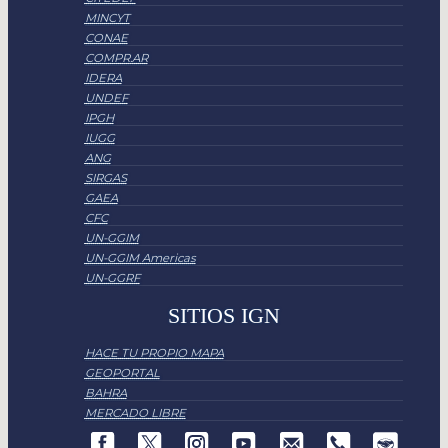
MINCYT
CONAE
COMPR.AR
IDERA
UNDEF
IPGH
IUGG
ANG
SIRGAS
GAEA
CFC
UN-GGIM
UN-GGIM Americas
UN-GGRF
SITIOS IGN
HACE TU PROPIO MAPA
GEOPORTAL
BAHRA
MERCADO LIBRE