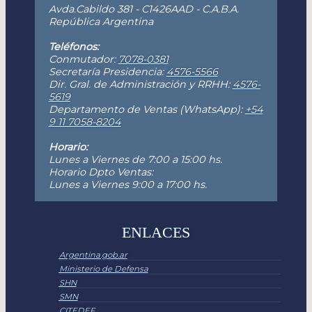
Avda.Cabildo 381 - C1426AAD - C.A.B.A.
República Argentina
Teléfonos:
Conmutador:
7078-0381
Secretaría Presidencia:
4576-5566
Dir. Gral. de Administración y RRHH:
4576-
5619
Departamento de Ventas (WhatsApp):
+54
9 11 7058-8204
Horario:
Lunes a Viernes de 7:00 a 15:00 hs.
Horario Dpto Ventas:
Lunes a Viernes 9:00 a 17:00 hs.
ENLACES
Argentina.gob.ar
Ministerio de Defensa
SHN
SMN
CITEDEF