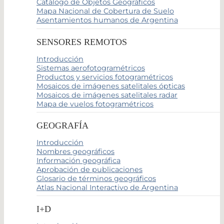
Catálogo de Objetos Geográficos
Mapa Nacional de Cobertura de Suelo
Asentamientos humanos de Argentina
SENSORES REMOTOS
Introducción
Sistemas aerofotogramétricos
Productos y servicios fotogramétricos
Mosaicos de imágenes satelitales ópticas
Mosaicos de imágenes satelitales radar
Mapa de vuelos fotogramétricos
GEOGRAFÍA
Introducción
Nombres geográficos
Información geográfica
Aprobación de publicaciones
Glosario de términos geográficos
Atlas Nacional Interactivo de Argentina
I+D