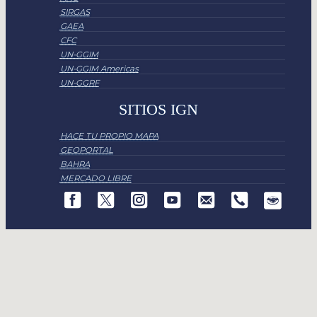
SIRGAS
GAEA
CFC
UN-GGIM
UN-GGIM Americas
UN-GGRF
SITIOS IGN
HACE TU PROPIO MAPA
GEOPORTAL
BAHRA
MERCADO LIBRE