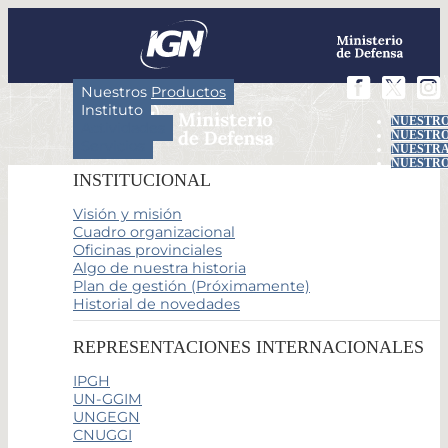
Nuestros Productos
Instituto
NUESTRO
Actividades
NUESTRO
Servicios
NUESTRA
NUESTRO
INSTITUCIONAL
Visión y misión
Cuadro organizacional
Oficinas provinciales
Algo de nuestra historia
Plan de gestión (Próximamente)
Historial de novedades
REPRESENTACIONES INTERNACIONALES
IPGH
UN-GGIM
UNGEGN
CNUGGI