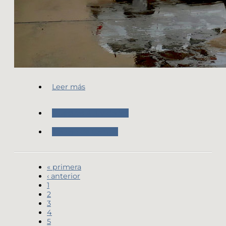
Leer más
Nuestras Actividades
Trabajo de Campo
« primera
‹ anterior
1
2
3
4
5