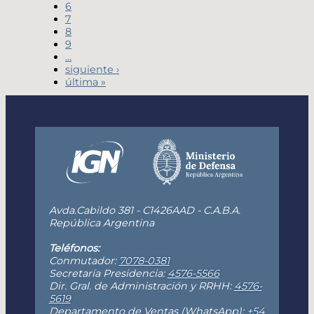
6
7
8
9
…
siguiente ›
última »
Avda.Cabildo 381 - C1426AAD - C.A.B.A.
República Argentina
Teléfonos:
Conmutador:
7078-0381
Secretaría Presidencia:
4576-5566
Dir. Gral. de Administración y RRHH:
4576-
5619
Departamento de Ventas (WhatsApp):
+54