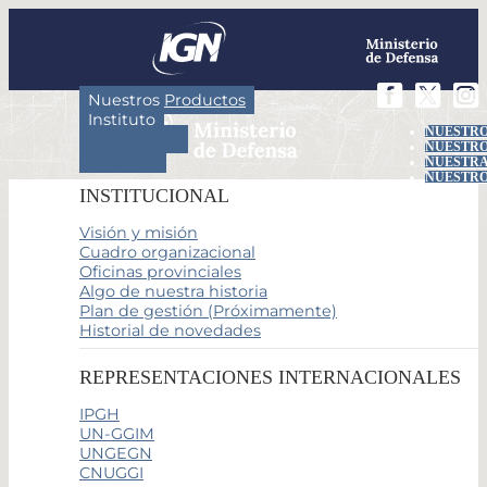
Nuestros Productos
Instituto
NUESTRO
Actividades
NUESTRO
Servicios
NUESTRA
NUESTRO
INSTITUCIONAL
Visión y misión
Cuadro organizacional
Oficinas provinciales
Algo de nuestra historia
Plan de gestión (Próximamente)
Historial de novedades
REPRESENTACIONES INTERNACIONALES
IPGH
UN-GGIM
UNGEGN
CNUGGI