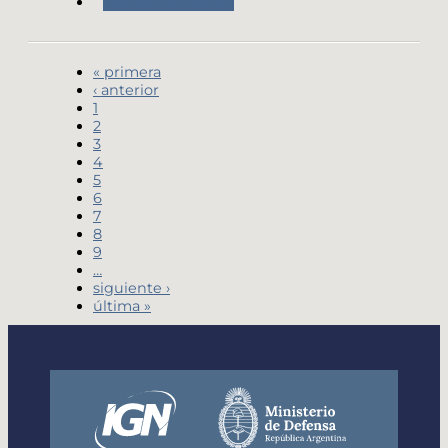
Trabajo de Campo
« primera
‹ anterior
1
2
3
4
5
6
7
8
9
…
siguiente ›
última »