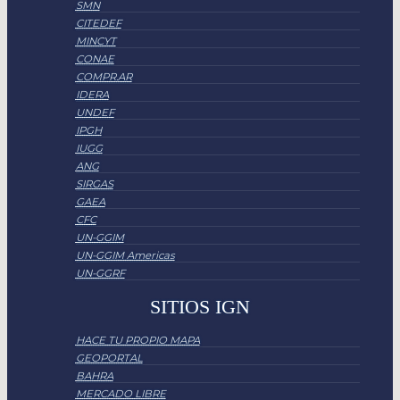
SMN
CITEDEF
MINCYT
CONAE
COMPR.AR
IDERA
UNDEF
IPGH
IUGG
ANG
SIRGAS
GAEA
CFC
UN-GGIM
UN-GGIM Americas
UN-GGRF
SITIOS IGN
HACE TU PROPIO MAPA
GEOPORTAL
BAHRA
MERCADO LIBRE