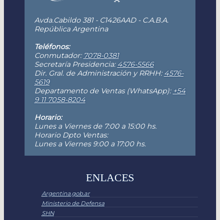
Avda.Cabildo 381 - C1426AAD - C.A.B.A.
República Argentina
Teléfonos:
Conmutador:
7078-0381
Secretaría Presidencia:
4576-5566
Dir. Gral. de Administración y RRHH:
4576-
5619
Departamento de Ventas (WhatsApp):
+54
9 11 7058-8204
Horario:
Lunes a Viernes de 7:00 a 15:00 hs.
Horario Dpto Ventas:
Lunes a Viernes 9:00 a 17:00 hs.
ENLACES
Argentina.gob.ar
Ministerio de Defensa
SHN