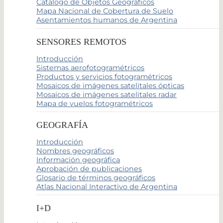
Catálogo de Objetos Geográficos
Mapa Nacional de Cobertura de Suelo
Asentamientos humanos de Argentina
SENSORES REMOTOS
Introducción
Sistemas aerofotogramétricos
Productos y servicios fotogramétricos
Mosaicos de imágenes satelitales ópticas
Mosaicos de imágenes satelitales radar
Mapa de vuelos fotogramétricos
GEOGRAFÍA
Introducción
Nombres geográficos
Información geográfica
Aprobación de publicaciones
Glosario de términos geográficos
Atlas Nacional Interactivo de Argentina
I+D