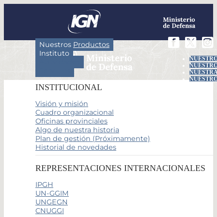
Nuestros Productos
Instituto
NUESTRO
Actividades
NUESTRO
Servicios
NUESTRA
NUESTRO
INSTITUCIONAL
Visión y misión
Cuadro organizacional
Oficinas provinciales
Algo de nuestra historia
Plan de gestión (Próximamente)
Historial de novedades
REPRESENTACIONES INTERNACIONALES
IPGH
UN-GGIM
UNGEGN
CNUGGI