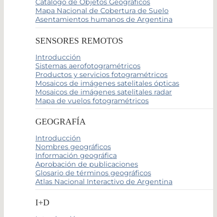
Catálogo de Objetos Geográficos
Mapa Nacional de Cobertura de Suelo
Asentamientos humanos de Argentina
SENSORES REMOTOS
Introducción
Sistemas aerofotogramétricos
Productos y servicios fotogramétricos
Mosaicos de imágenes satelitales ópticas
Mosaicos de imágenes satelitales radar
Mapa de vuelos fotogramétricos
GEOGRAFÍA
Introducción
Nombres geográficos
Información geográfica
Aprobación de publicaciones
Glosario de términos geográficos
Atlas Nacional Interactivo de Argentina
I+D