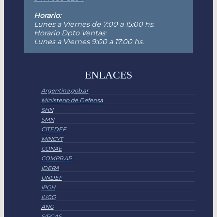
Horario:
Lunes a Viernes de 7:00 a 15:00 hs.
Horario Dpto Ventas:
Lunes a Viernes 9:00 a 17:00 hs.
ENLACES
Argentina.gob.ar
Ministerio de Defensa
SHN
SMN
CITEDEF
MINCYT
CONAE
COMPR.AR
IDERA
UNDEF
IPGH
IUGG
ANG
SIRGAS