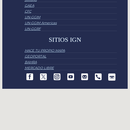
GAEA
CFC
UN-GGIM
UN-GGIM Americas
UN-GGRF
SITIOS IGN
HACE TU PROPIO MAPA
GEOPORTAL
BAHRA
MERCADO LIBRE