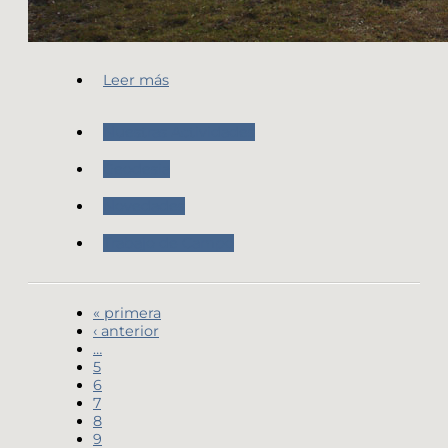
Leer más
Nuestras Actividades
Geodesia
Novedades
Trabajo de Campo
« primera
‹ anterior
…
5
6
7
8
9