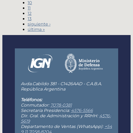
10
11
12
13
siguiente ›
última »
Avda.Cabildo 381 - C1426AAD - C.A.B.A.
República Argentina
Teléfonos:
Conmutador:
7078-0381
Secretaría Presidencia:
4576-5566
Dir. Gral. de Administración y RRHH:
4576-
5619
Departamento de Ventas (WhatsApp):
+54
9 11 7058-8204