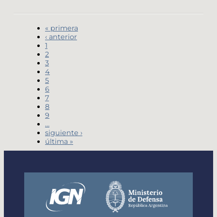
« primera
‹ anterior
1
2
3
4
5
6
7
8
9
…
siguiente ›
última »