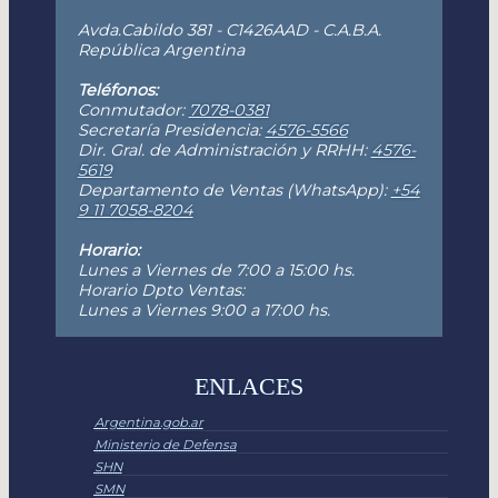
Avda.Cabildo 381 - C1426AAD - C.A.B.A.
República Argentina
Teléfonos:
Conmutador:
7078-0381
Secretaría Presidencia:
4576-5566
Dir. Gral. de Administración y RRHH:
4576-
5619
Departamento de Ventas (WhatsApp):
+54
9 11 7058-8204
Horario:
Lunes a Viernes de 7:00 a 15:00 hs.
Horario Dpto Ventas:
Lunes a Viernes 9:00 a 17:00 hs.
ENLACES
Argentina.gob.ar
Ministerio de Defensa
SHN
SMN