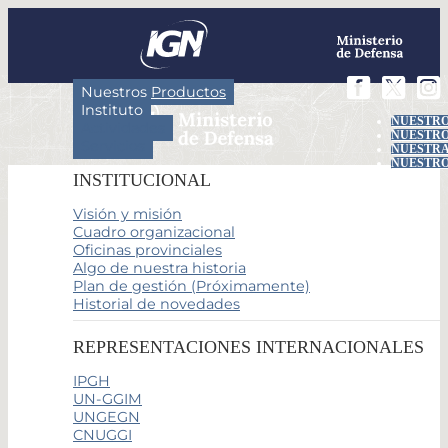
Nuestros Productos
Instituto
NUESTRO
Actividades
NUESTRO
Servicios
NUESTRA
NUESTRO
INSTITUCIONAL
Visión y misión
Cuadro organizacional
Oficinas provinciales
Algo de nuestra historia
Plan de gestión (Próximamente)
Historial de novedades
REPRESENTACIONES INTERNACIONALES
IPGH
UN-GGIM
UNGEGN
CNUGGI