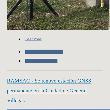
Leer más
Nuestras Actividades
Trabajo de Campo
RAMSAC - Se renovó estación GNSS
permanente en la Ciudad de General
Villegas