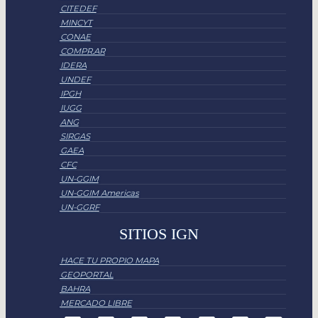
CITEDEF
MINCYT
CONAE
COMPR.AR
IDERA
UNDEF
IPGH
IUGG
ANG
SIRGAS
GAEA
CFC
UN-GGIM
UN-GGIM Americas
UN-GGRF
SITIOS IGN
HACE TU PROPIO MAPA
GEOPORTAL
BAHRA
MERCADO LIBRE