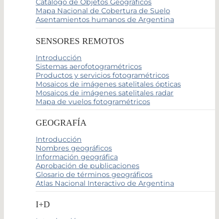
Catálogo de Objetos Geográficos
Mapa Nacional de Cobertura de Suelo
Asentamientos humanos de Argentina
SENSORES REMOTOS
Introducción
Sistemas aerofotogramétricos
Productos y servicios fotogramétricos
Mosaicos de imágenes satelitales ópticas
Mosaicos de imágenes satelitales radar
Mapa de vuelos fotogramétricos
GEOGRAFÍA
Introducción
Nombres geográficos
Información geográfica
Aprobación de publicaciones
Glosario de términos geográficos
Atlas Nacional Interactivo de Argentina
I+D