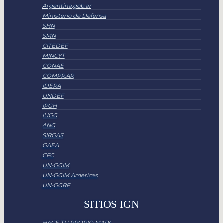
Argentina.gob.ar
Ministerio de Defensa
SHN
SMN
CITEDEF
MINCYT
CONAE
COMPR.AR
IDERA
UNDEF
IPGH
IUGG
ANG
SIRGAS
GAEA
CFC
UN-GGIM
UN-GGIM Americas
UN-GGRF
SITIOS IGN
HACE TU PROPIO MAPA