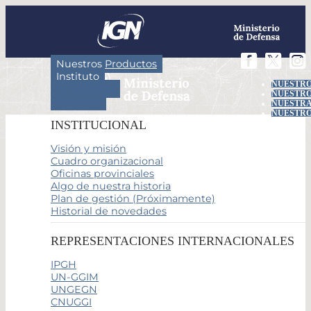
Nuestros Productos
Instituto
NUESTRO
Actividades
NUESTRO
Servicios
NUESTRA
NUESTRO
INSTITUCIONAL
Visión y misión
Cuadro organizacional
Oficinas provinciales
Algo de nuestra historia
Plan de gestión (Próximamente)
Historial de novedades
REPRESENTACIONES INTERNACIONALES
IPGH
UN-GGIM
UNGEGN
CNUGGI