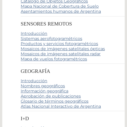
Catálogo de Objetos Geográficos
Mapa Nacional de Cobertura de Suelo
Asentamientos humanos de Argentina
SENSORES REMOTOS
Introducción
Sistemas aerofotogramétricos
Productos y servicios fotogramétricos
Mosaicos de imágenes satelitales ópticas
Mosaicos de imágenes satelitales radar
Mapa de vuelos fotogramétricos
GEOGRAFÍA
Introducción
Nombres geográficos
Información geográfica
Aprobación de publicaciones
Glosario de términos geográficos
Atlas Nacional Interactivo de Argentina
I+D