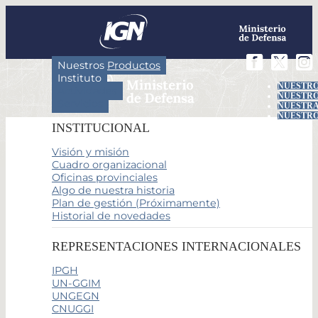
Nuestros Productos
Instituto
NUESTRO
Actividades
NUESTRO
Servicios
NUESTRA
NUESTRO
INSTITUCIONAL
Visión y misión
Cuadro organizacional
Oficinas provinciales
Algo de nuestra historia
Plan de gestión (Próximamente)
Historial de novedades
REPRESENTACIONES INTERNACIONALES
IPGH
UN-GGIM
UNGEGN
CNUGGI