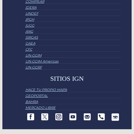
COMPR.AR
IDERA
UNDEF
IPGH
IUGG
ANG
SIRGAS
GAEA
CFC
UN-GGIM
UN-GGIM Americas
UN-GGRF
SITIOS IGN
HACE TU PROPIO MAPA
GEOPORTAL
BAHRA
MERCADO LIBRE