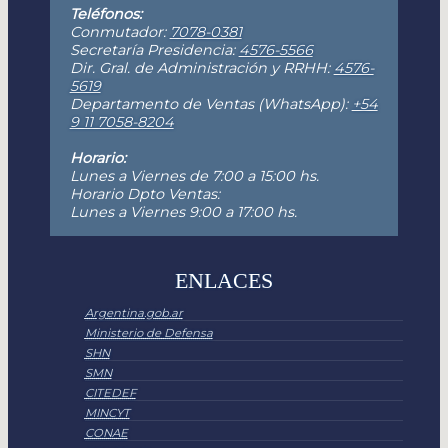
Teléfonos:
Conmutador:
7078-0381
Secretaría Presidencia:
4576-5566
Dir. Gral. de Administración y RRHH:
4576-
5619
Departamento de Ventas (WhatsApp):
+54
9 11 7058-8204
Horario:
Lunes a Viernes de 7:00 a 15:00 hs.
Horario Dpto Ventas:
Lunes a Viernes 9:00 a 17:00 hs.
ENLACES
Argentina.gob.ar
Ministerio de Defensa
SHN
SMN
CITEDEF
MINCYT
CONAE