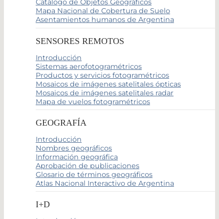
Catálogo de Objetos Geográficos
Mapa Nacional de Cobertura de Suelo
Asentamientos humanos de Argentina
SENSORES REMOTOS
Introducción
Sistemas aerofotogramétricos
Productos y servicios fotogramétricos
Mosaicos de imágenes satelitales ópticas
Mosaicos de imágenes satelitales radar
Mapa de vuelos fotogramétricos
GEOGRAFÍA
Introducción
Nombres geográficos
Información geográfica
Aprobación de publicaciones
Glosario de términos geográficos
Atlas Nacional Interactivo de Argentina
I+D