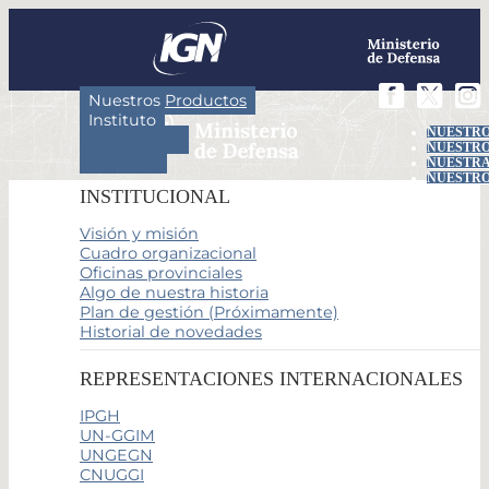
Nuestros Productos
Instituto
NUESTRO
Actividades
NUESTRO
Servicios
NUESTRA
NUESTRO
INSTITUCIONAL
Visión y misión
Cuadro organizacional
Oficinas provinciales
Algo de nuestra historia
Plan de gestión (Próximamente)
Historial de novedades
REPRESENTACIONES INTERNACIONALES
IPGH
UN-GGIM
UNGEGN
CNUGGI