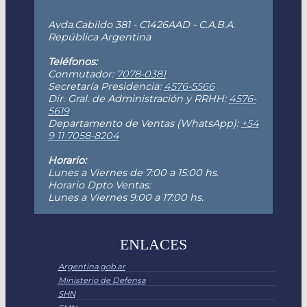
Avda.Cabildo 381 - C1426AAD - C.A.B.A.
República Argentina
Teléfonos:
Conmutador:
7078-0381
Secretaría Presidencia:
4576-5566
Dir. Gral. de Administración y RRHH:
4576-
5619
Departamento de Ventas (WhatsApp):
+54
9 11 7058-8204
Horario:
Lunes a Viernes de 7:00 a 15:00 hs.
Horario Dpto Ventas:
Lunes a Viernes 9:00 a 17:00 hs.
ENLACES
Argentina.gob.ar
Ministerio de Defensa
SHN