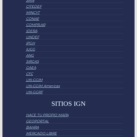
SMN
CITEDEF
MINCYT
CONAE
COMPR.AR
IDERA
UNDEF
IPGH
IUGG
ANG
SIRGAS
GAEA
CFC
UN-GGIM
UN-GGIM Americas
UN-GGRF
SITIOS IGN
HACE TU PROPIO MAPA
GEOPORTAL
BAHRA
MERCADO LIBRE