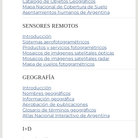
Catálogo de Objetos Geográficos
Mapa Nacional de Cobertura de Suelo
Asentamientos humanos de Argentina
SENSORES REMOTOS
Introducción
Sistemas aerofotogramétricos
Productos y servicios fotogramétricos
Mosaicos de imágenes satelitales ópticas
Mosaicos de imágenes satelitales radar
Mapa de vuelos fotogramétricos
GEOGRAFÍA
Introducción
Nombres geográficos
Información geográfica
Aprobación de publicaciones
Glosario de términos geográficos
Atlas Nacional Interactivo de Argentina
I+D