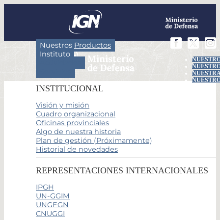
Nuestros Productos
Instituto
NUESTRO
Actividades
NUESTRO
Servicios
NUESTRA
NUESTRO
INSTITUCIONAL
Visión y misión
Cuadro organizacional
Oficinas provinciales
Algo de nuestra historia
Plan de gestión (Próximamente)
Historial de novedades
REPRESENTACIONES INTERNACIONALES
IPGH
UN-GGIM
UNGEGN
CNUGGI