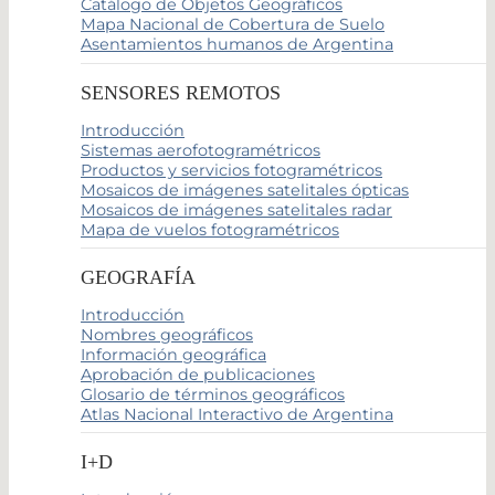
Catálogo de Objetos Geográficos
Mapa Nacional de Cobertura de Suelo
Asentamientos humanos de Argentina
SENSORES REMOTOS
Introducción
Sistemas aerofotogramétricos
Productos y servicios fotogramétricos
Mosaicos de imágenes satelitales ópticas
Mosaicos de imágenes satelitales radar
Mapa de vuelos fotogramétricos
GEOGRAFÍA
Introducción
Nombres geográficos
Información geográfica
Aprobación de publicaciones
Glosario de términos geográficos
Atlas Nacional Interactivo de Argentina
I+D