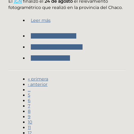
El
IGN
finalizó el
24 de agosto
el relevamiento
fotogramétrico que realizó en la provincia del Chaco.
Leer más
Nuestras Actividades
Vuelos Fotogramétricos
Trabajo de Campo
« primera
‹ anterior
…
5
6
7
8
9
10
11
12