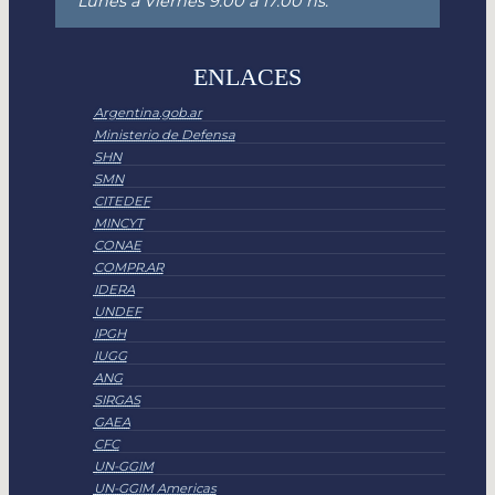
Lunes a Viernes 9:00 a 17:00 hs.
ENLACES
Argentina.gob.ar
Ministerio de Defensa
SHN
SMN
CITEDEF
MINCYT
CONAE
COMPR.AR
IDERA
UNDEF
IPGH
IUGG
ANG
SIRGAS
GAEA
CFC
UN-GGIM
UN-GGIM Americas