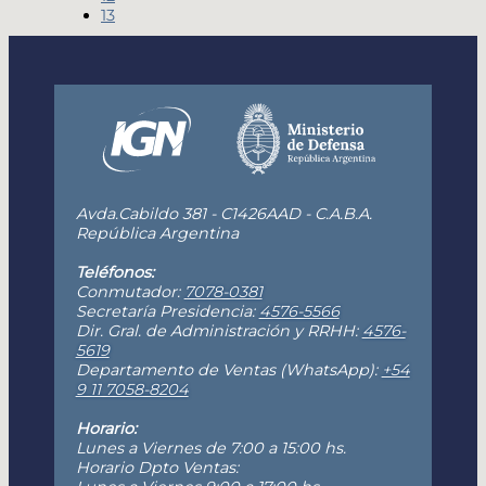
13
Avda.Cabildo 381 - C1426AAD - C.A.B.A.
República Argentina
Teléfonos:
Conmutador:
7078-0381
Secretaría Presidencia:
4576-5566
Dir. Gral. de Administración y RRHH:
4576-
5619
Departamento de Ventas (WhatsApp):
+54
9 11 7058-8204
Horario:
Lunes a Viernes de 7:00 a 15:00 hs.
Horario Dpto Ventas: