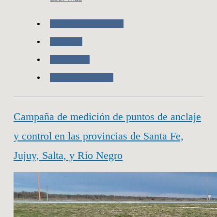
Nuestras Actividades
Geodesia
Novedades
Trabajo de Campo
Campaña de medición de puntos de anclaje
y control en las provincias de Santa Fe,
Jujuy, Salta, y Río Negro