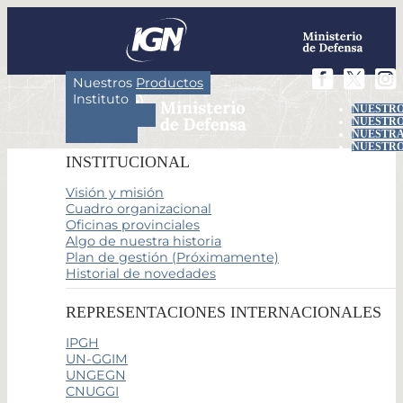
Nuestros Productos
Instituto
NUESTRO
Actividades
NUESTRO
Servicios
NUESTRA
NUESTRO
INSTITUCIONAL
Visión y misión
Cuadro organizacional
Oficinas provinciales
Algo de nuestra historia
Plan de gestión (Próximamente)
Historial de novedades
REPRESENTACIONES INTERNACIONALES
IPGH
UN-GGIM
UNGEGN
CNUGGI