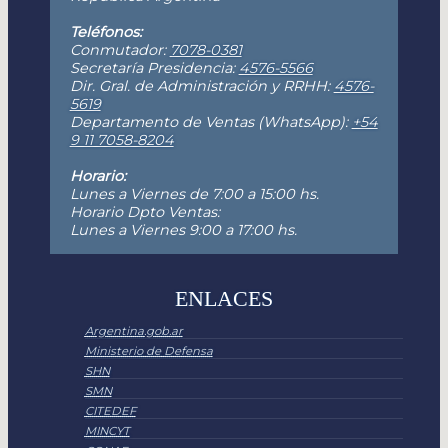
Teléfonos:
Conmutador:
7078-0381
Secretaría Presidencia:
4576-5566
Dir. Gral. de Administración y RRHH:
4576-
5619
Departamento de Ventas (WhatsApp):
+54
9 11 7058-8204
Horario:
Lunes a Viernes de 7:00 a 15:00 hs.
Horario Dpto Ventas:
Lunes a Viernes 9:00 a 17:00 hs.
ENLACES
Argentina.gob.ar
Ministerio de Defensa
SHN
SMN
CITEDEF
MINCYT