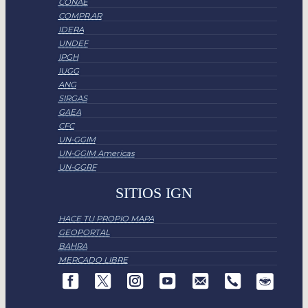
CONAE
COMPR.AR
IDERA
UNDEF
IPGH
IUGG
ANG
SIRGAS
GAEA
CFC
UN-GGIM
UN-GGIM Americas
UN-GGRF
SITIOS IGN
HACE TU PROPIO MAPA
GEOPORTAL
BAHRA
MERCADO LIBRE