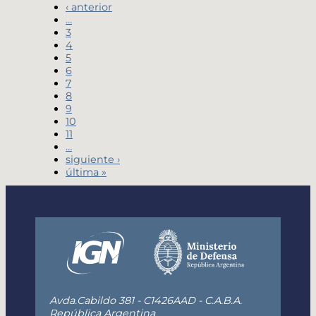
‹ anterior
…
3
4
5
6
7
8
9
10
11
…
siguiente ›
última »
Avda.Cabildo 381 - C1426AAD - C.A.B.A.
República Argentina