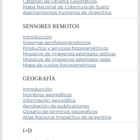
Catálogo de Objetos Geográficos
Mapa Nacional de Cobertura de Suelo
Asentamientos humanos de Argentina
SENSORES REMOTOS
Introducción
Sistemas aerofotogramétricos
Productos y servicios fotogramétricos
Mosaicos de imágenes satelitales ópticas
Mosaicos de imágenes satelitales radar
Mapa de vuelos fotogramétricos
GEOGRAFÍA
Introducción
Nombres geográficos
Información geográfica
Aprobación de publicaciones
Glosario de términos geográficos
Atlas Nacional Interactivo de Argentina
I+D