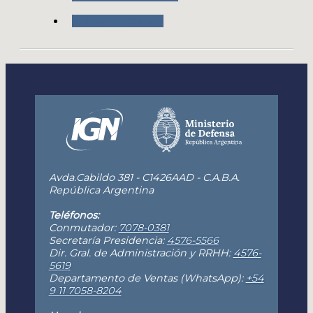
Trabajo de Campo
Avda.Cabildo 381 - C1426AAD - C.A.B.A.
República Argentina
Teléfonos:
Conmutador:
7078-0381
Secretaría Presidencia:
4576-5566
Dir. Gral. de Administración y RRHH:
4576-
5619
Departamento de Ventas (WhatsApp):
+54
9 11 7058-8204