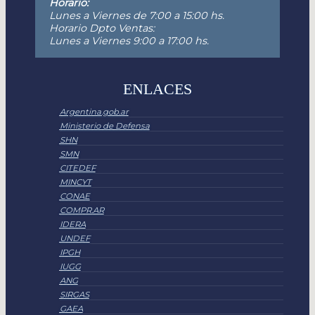
Horario:
Lunes a Viernes de 7:00 a 15:00 hs.
Horario Dpto Ventas:
Lunes a Viernes 9:00 a 17:00 hs.
ENLACES
Argentina.gob.ar
Ministerio de Defensa
SHN
SMN
CITEDEF
MINCYT
CONAE
COMPR.AR
IDERA
UNDEF
IPGH
IUGG
ANG
SIRGAS
GAEA