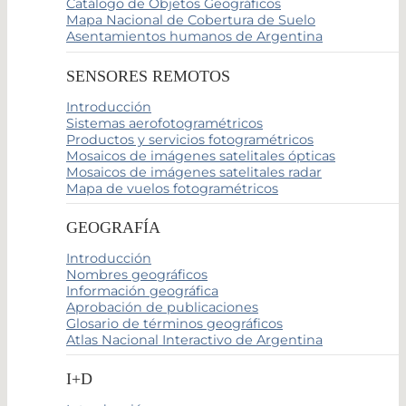
Catálogo de Objetos Geográficos
Mapa Nacional de Cobertura de Suelo
Asentamientos humanos de Argentina
SENSORES REMOTOS
Introducción
Sistemas aerofotogramétricos
Productos y servicios fotogramétricos
Mosaicos de imágenes satelitales ópticas
Mosaicos de imágenes satelitales radar
Mapa de vuelos fotogramétricos
GEOGRAFÍA
Introducción
Nombres geográficos
Información geográfica
Aprobación de publicaciones
Glosario de términos geográficos
Atlas Nacional Interactivo de Argentina
I+D