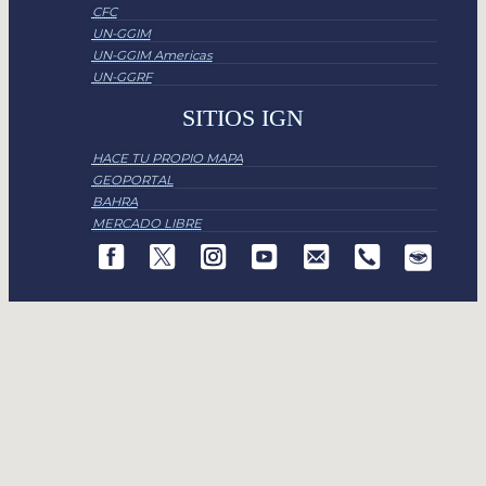
CFC
UN-GGIM
UN-GGIM Americas
UN-GGRF
SITIOS IGN
HACE TU PROPIO MAPA
GEOPORTAL
BAHRA
MERCADO LIBRE