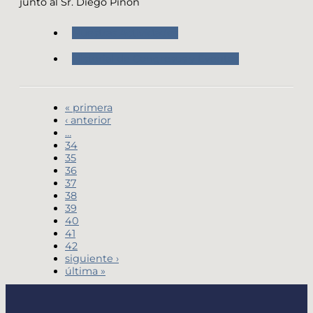
junto al Sr. Diego Piñon
Nuestras Actividades
Historial de Congresos y Eventos
« primera
‹ anterior
…
34
35
36
37
38
39
40
41
42
siguiente ›
última »