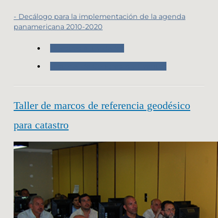
- Decálogo para la implementación de la agenda
panamericana 2010-2020
Nuestras Actividades
Historial de Congresos y Eventos
Taller de marcos de referencia geodésico
para catastro