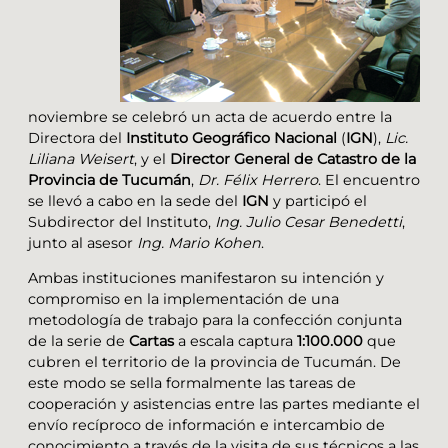
noviembre se celebró un acta de acuerdo entre la
Directora del
Instituto Geográfico Nacional
(
IGN
),
Lic.
Liliana Weisert
, y el
Director General de Catastro de la
Provincia de Tucumán
,
Dr. Félix Herrero
. El encuentro
se llevó a cabo en la sede del
IGN
y participó el
Subdirector del Instituto,
Ing. Julio Cesar Benedetti
,
junto al asesor
Ing. Mario Kohen
.
Ambas instituciones manifestaron su intención y
compromiso en la implementación de una
metodología de trabajo para la confección conjunta
de la serie de
Cartas
a escala captura
1:100.000
que
cubren el territorio de la provincia de Tucumán. De
este modo se sella formalmente las tareas de
cooperación y asistencias entre las partes mediante el
envío recíproco de información e intercambio de
conocimiento a través de la visita de sus técnicos a las