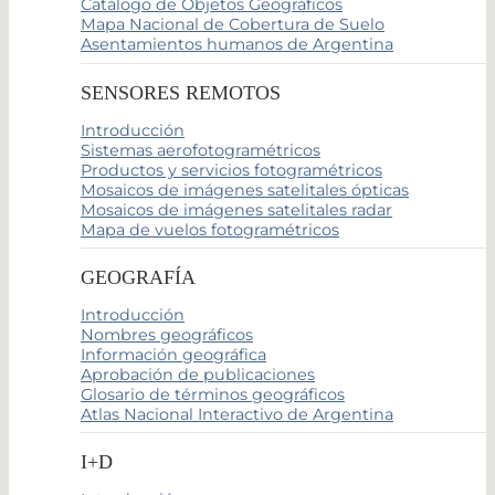
Catálogo de Objetos Geográficos
Mapa Nacional de Cobertura de Suelo
Asentamientos humanos de Argentina
SENSORES REMOTOS
Introducción
Sistemas aerofotogramétricos
Productos y servicios fotogramétricos
Mosaicos de imágenes satelitales ópticas
Mosaicos de imágenes satelitales radar
Mapa de vuelos fotogramétricos
GEOGRAFÍA
Introducción
Nombres geográficos
Información geográfica
Aprobación de publicaciones
Glosario de términos geográficos
Atlas Nacional Interactivo de Argentina
I+D