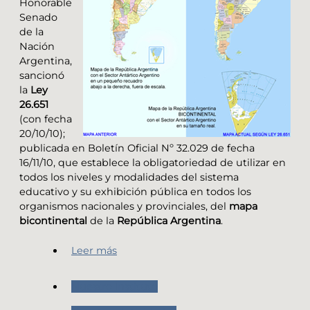
Honorable
Senado
de la
Nación
Argentina,
sancionó
la
Ley
26.651
(con fecha
20/10/10);
publicada en Boletín Oficial Nº 32.029 de fecha
16/11/10, que establece la obligatoriedad de utilizar en
todos los niveles y modalidades del sistema
educativo y su exhibición pública en todos los
organismos nacionales y provinciales, del
mapa
bicontinental
de la
República Argentina
.
Leer más
Nuestro Instituto