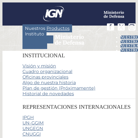
Nuestros Productos
Instituto
NUESTRO
Actividades
NUESTRO
Servicios
NUESTRA
NUESTRO
INSTITUCIONAL
Visión y misión
Cuadro organizacional
Oficinas provinciales
Algo de nuestra historia
Plan de gestión (Próximamente)
Historial de novedades
REPRESENTACIONES INTERNACIONALES
IPGH
UN-GGIM
UNGEGN
CNUGGI