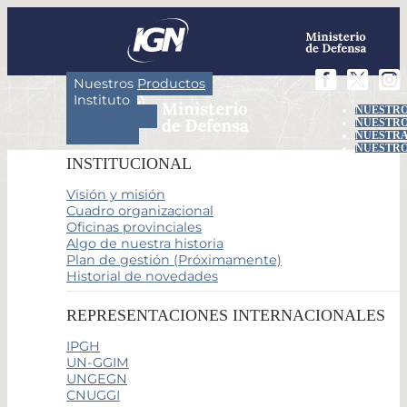
Nuestros Productos
Instituto
NUESTRO
Actividades
NUESTRO
Servicios
NUESTRA
NUESTRO
INSTITUCIONAL
Visión y misión
Cuadro organizacional
Oficinas provinciales
Algo de nuestra historia
Plan de gestión (Próximamente)
Historial de novedades
REPRESENTACIONES INTERNACIONALES
IPGH
UN-GGIM
UNGEGN
CNUGGI