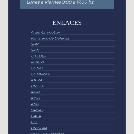
Lunes a Viernes 9:00 a 17:00 hs.
ENLACES
Argentina.gob.ar
Ministerio de Defensa
SHN
SMN
CITEDEF
MINCYT
CONAE
COMPR.AR
IDERA
UNDEF
IPGH
IUGG
ANG
SIRGAS
GAEA
CFC
UN-GGIM