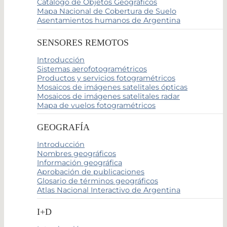
Catálogo de Objetos Geográficos
Mapa Nacional de Cobertura de Suelo
Asentamientos humanos de Argentina
SENSORES REMOTOS
Introducción
Sistemas aerofotogramétricos
Productos y servicios fotogramétricos
Mosaicos de imágenes satelitales ópticas
Mosaicos de imágenes satelitales radar
Mapa de vuelos fotogramétricos
GEOGRAFÍA
Introducción
Nombres geográficos
Información geográfica
Aprobación de publicaciones
Glosario de términos geográficos
Atlas Nacional Interactivo de Argentina
I+D