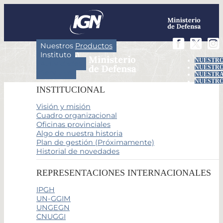
Nuestros Productos
Instituto
NUESTRO
Actividades
NUESTRO
Servicios
NUESTRA
NUESTRO
INSTITUCIONAL
Visión y misión
Cuadro organizacional
Oficinas provinciales
Algo de nuestra historia
Plan de gestión (Próximamente)
Historial de novedades
REPRESENTACIONES INTERNACIONALES
IPGH
UN-GGIM
UNGEGN
CNUGGI