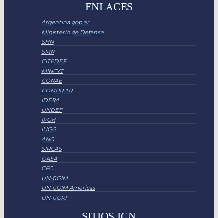
ENLACES
Argentina.gob.ar
Ministerio de Defensa
SHN
SMN
CITEDEF
MINCYT
CONAE
COMPR.AR
IDERA
UNDEF
IPGH
IUGG
ANG
SIRGAS
GAEA
CFC
UN-GGIM
UN-GGIM Americas
UN-GGRF
SITIOS IGN