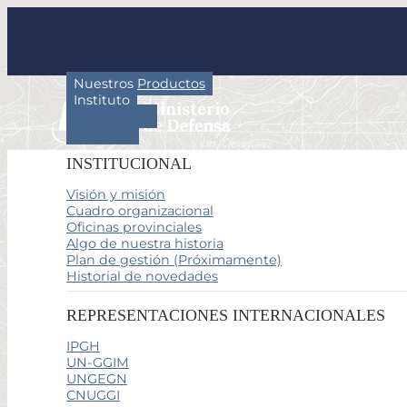
Nuestros Productos
Instituto
Actividades
Servicios
INSTITUCIONAL
Visión y misión
Cuadro organizacional
Oficinas provinciales
Algo de nuestra historia
Plan de gestión (Próximamente)
Historial de novedades
REPRESENTACIONES INTERNACIONALES
IPGH
UN-GGIM
UNGEGN
CNUGGI