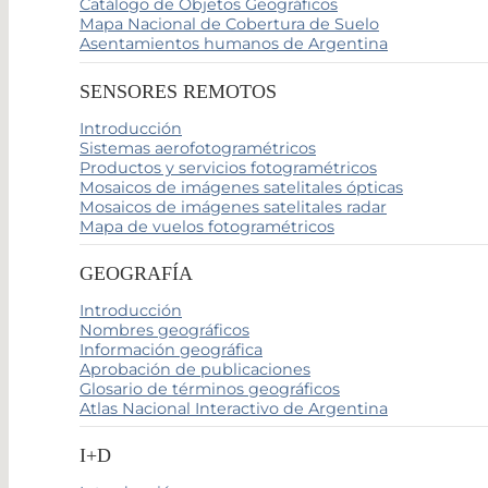
Catálogo de Objetos Geográficos
Mapa Nacional de Cobertura de Suelo
Asentamientos humanos de Argentina
SENSORES REMOTOS
Introducción
Sistemas aerofotogramétricos
Productos y servicios fotogramétricos
Mosaicos de imágenes satelitales ópticas
Mosaicos de imágenes satelitales radar
Mapa de vuelos fotogramétricos
GEOGRAFÍA
Introducción
Nombres geográficos
Información geográfica
Aprobación de publicaciones
Glosario de términos geográficos
Atlas Nacional Interactivo de Argentina
I+D