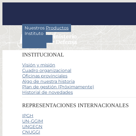
Nuestros Productos
Instituto
Actividades
Servicios
INSTITUCIONAL
Visión y misión
Cuadro organizacional
Oficinas provinciales
Algo de nuestra historia
Plan de gestión (Próximamente)
Historial de novedades
REPRESENTACIONES INTERNACIONALES
IPGH
UN-GGIM
UNGEGN
CNUGGI