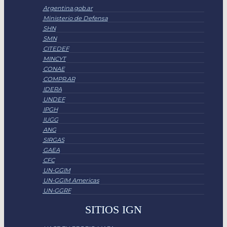
Argentina.gob.ar
Ministerio de Defensa
SHN
SMN
CITEDEF
MINCYT
CONAE
COMPR.AR
IDERA
UNDEF
IPGH
IUGG
ANG
SIRGAS
GAEA
CFC
UN-GGIM
UN-GGIM Americas
UN-GGRF
SITIOS IGN