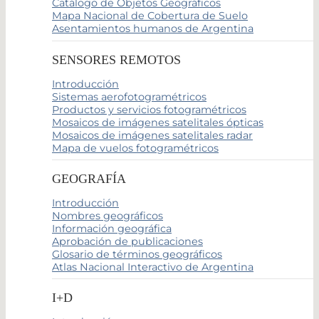
Catálogo de Objetos Geográficos
Mapa Nacional de Cobertura de Suelo
Asentamientos humanos de Argentina
SENSORES REMOTOS
Introducción
Sistemas aerofotogramétricos
Productos y servicios fotogramétricos
Mosaicos de imágenes satelitales ópticas
Mosaicos de imágenes satelitales radar
Mapa de vuelos fotogramétricos
GEOGRAFÍA
Introducción
Nombres geográficos
Información geográfica
Aprobación de publicaciones
Glosario de términos geográficos
Atlas Nacional Interactivo de Argentina
I+D