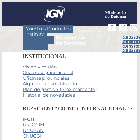
Nuestros Productos
Instituto
NUESTRO
Actividades
NUESTRO
Servicios
NUESTRA
NUESTRO
INSTITUCIONAL
Visión y misión
Cuadro organizacional
Oficinas provinciales
Algo de nuestra historia
Plan de gestión (Próximamente)
Historial de novedades
REPRESENTACIONES INTERNACIONALES
IPGH
UN-GGIM
UNGEGN
CNUGGI