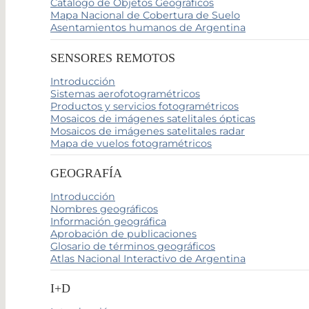
Catálogo de Objetos Geográficos
Mapa Nacional de Cobertura de Suelo
Asentamientos humanos de Argentina
SENSORES REMOTOS
Introducción
Sistemas aerofotogramétricos
Productos y servicios fotogramétricos
Mosaicos de imágenes satelitales ópticas
Mosaicos de imágenes satelitales radar
Mapa de vuelos fotogramétricos
GEOGRAFÍA
Introducción
Nombres geográficos
Información geográfica
Aprobación de publicaciones
Glosario de términos geográficos
Atlas Nacional Interactivo de Argentina
I+D