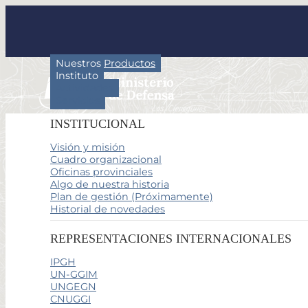
Nuestros Productos
Instituto
Actividades
Servicios
INSTITUCIONAL
Visión y misión
Cuadro organizacional
Oficinas provinciales
Algo de nuestra historia
Plan de gestión (Próximamente)
Historial de novedades
REPRESENTACIONES INTERNACIONALES
IPGH
UN-GGIM
UNGEGN
CNUGGI