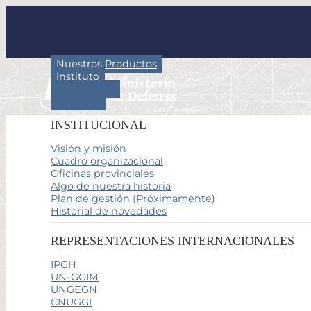
Nuestros Productos
Instituto
Actividades
Servicios
INSTITUCIONAL
Visión y misión
Cuadro organizacional
Oficinas provinciales
Algo de nuestra historia
Plan de gestión (Próximamente)
Historial de novedades
REPRESENTACIONES INTERNACIONALES
IPGH
UN-GGIM
UNGEGN
CNUGGI