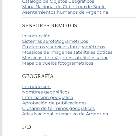
Catálogo de Objetos Geográficos
Mapa Nacional de Cobertura de Suelo
Asentamientos humanos de Argentina
SENSORES REMOTOS
Introducción
Sistemas aerofotogramétricos
Productos y servicios fotogramétricos
Mosaicos de imágenes satelitales ópticas
Mosaicos de imágenes satelitales radar
Mapa de vuelos fotogramétricos
GEOGRAFÍA
Introducción
Nombres geográficos
Información geográfica
Aprobación de publicaciones
Glosario de términos geográficos
Atlas Nacional Interactivo de Argentina
I+D