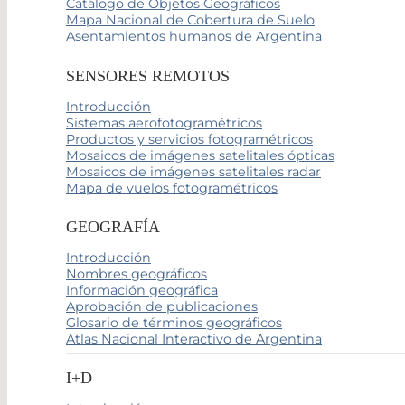
Catálogo de Objetos Geográficos
Mapa Nacional de Cobertura de Suelo
Asentamientos humanos de Argentina
SENSORES REMOTOS
Introducción
Sistemas aerofotogramétricos
Productos y servicios fotogramétricos
Mosaicos de imágenes satelitales ópticas
Mosaicos de imágenes satelitales radar
Mapa de vuelos fotogramétricos
GEOGRAFÍA
Introducción
Nombres geográficos
Información geográfica
Aprobación de publicaciones
Glosario de términos geográficos
Atlas Nacional Interactivo de Argentina
I+D