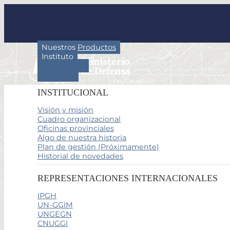
Nuestros Productos
Instituto
Actividades
Servicios
INSTITUCIONAL
Visión y misión
Cuadro organizacional
Oficinas provinciales
Algo de nuestra historia
Plan de gestión (Próximamente)
Historial de novedades
REPRESENTACIONES INTERNACIONALES
IPGH
UN-GGIM
UNGEGN
CNUGGI