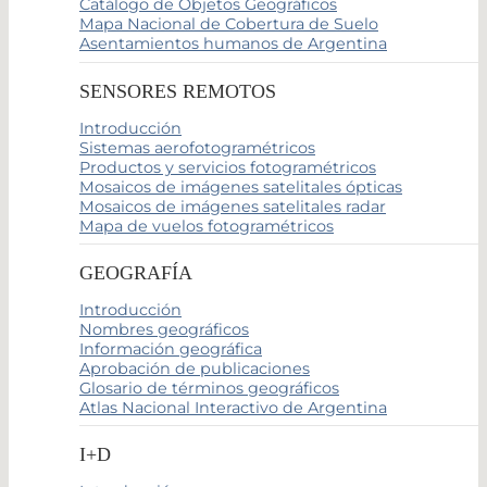
Catálogo de Objetos Geográficos
Mapa Nacional de Cobertura de Suelo
Asentamientos humanos de Argentina
SENSORES REMOTOS
Introducción
Sistemas aerofotogramétricos
Productos y servicios fotogramétricos
Mosaicos de imágenes satelitales ópticas
Mosaicos de imágenes satelitales radar
Mapa de vuelos fotogramétricos
GEOGRAFÍA
Introducción
Nombres geográficos
Información geográfica
Aprobación de publicaciones
Glosario de términos geográficos
Atlas Nacional Interactivo de Argentina
I+D