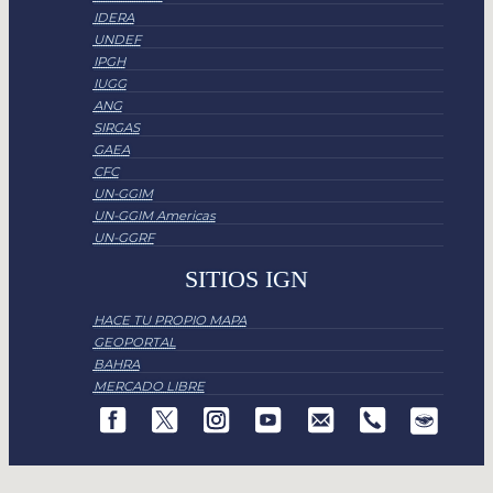
IDERA
UNDEF
IPGH
IUGG
ANG
SIRGAS
GAEA
CFC
UN-GGIM
UN-GGIM Americas
UN-GGRF
SITIOS IGN
HACE TU PROPIO MAPA
GEOPORTAL
BAHRA
MERCADO LIBRE