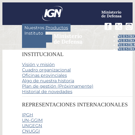
Nuestros Productos
Instituto
NUESTRO
Actividades
NUESTRO
Servicios
NUESTRA
NUESTRO
INSTITUCIONAL
Visión y misión
Cuadro organizacional
Oficinas provinciales
Algo de nuestra historia
Plan de gestión (Próximamente)
Historial de novedades
REPRESENTACIONES INTERNACIONALES
IPGH
UN-GGIM
UNGEGN
CNUGGI