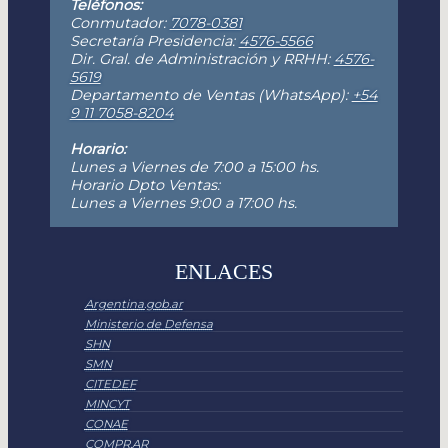
Teléfonos:
Conmutador:
7078-0381
Secretaría Presidencia:
4576-5566
Dir. Gral. de Administración y RRHH:
4576-
5619
Departamento de Ventas (WhatsApp):
+54
9 11 7058-8204
Horario:
Lunes a Viernes de 7:00 a 15:00 hs.
Horario Dpto Ventas:
Lunes a Viernes 9:00 a 17:00 hs.
ENLACES
Argentina.gob.ar
Ministerio de Defensa
SHN
SMN
CITEDEF
MINCYT
CONAE
COMPR.AR