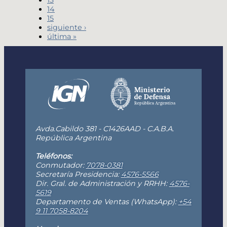
14
15
siguiente ›
última »
Avda.Cabildo 381 - C1426AAD - C.A.B.A.
República Argentina
Teléfonos:
Conmutador:
7078-0381
Secretaría Presidencia:
4576-5566
Dir. Gral. de Administración y RRHH:
4576-
5619
Departamento de Ventas (WhatsApp):
+54
9 11 7058-8204