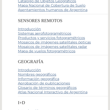
Catálogo de Objetos Geográficos
Mapa Nacional de Cobertura de Suelo
Asentamientos humanos de Argentina
SENSORES REMOTOS
Introducción
Sistemas aerofotogramétricos
Productos y servicios fotogramétricos
Mosaicos de imágenes satelitales ópticas
Mosaicos de imágenes satelitales radar
Mapa de vuelos fotogramétricos
GEOGRAFÍA
Introducción
Nombres geográficos
Información geográfica
Aprobación de publicaciones
Glosario de términos geográficos
Atlas Nacional Interactivo de Argentina
I+D