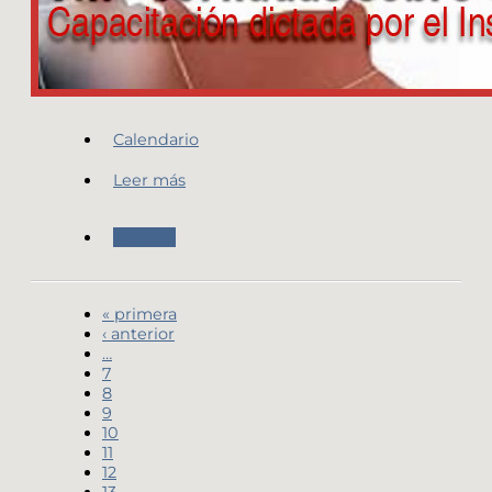
Calendario
Leer más
Agenda
« primera
‹ anterior
…
7
8
9
10
11
12
13