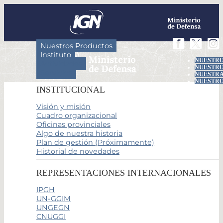
Nuestros Productos
Instituto
NUESTRO
Actividades
NUESTRO
Servicios
NUESTRA
NUESTRO
INSTITUCIONAL
Visión y misión
Cuadro organizacional
Oficinas provinciales
Algo de nuestra historia
Plan de gestión (Próximamente)
Historial de novedades
REPRESENTACIONES INTERNACIONALES
IPGH
UN-GGIM
UNGEGN
CNUGGI