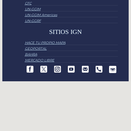
CFC
UN-GGIM
UN-GGIM Americas
UN-GGRF
SITIOS IGN
HACE TU PROPIO MAPA
GEOPORTAL
BAHRA
MERCADO LIBRE