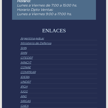
Horario:
Lunes a Viernes de 7:00 a 15:00 hs.
Horario Dpto Ventas:
Lunes a Viernes 9:00 a 17:00 hs.
ENLACES
Argentina.gob.ar
Ministerio de Defensa
SHN
SMN
CITEDEF
MINCYT
CONAE
COMPR.AR
IDERA
UNDEF
IPGH
IUGG
ANG
SIRGAS
GAEA