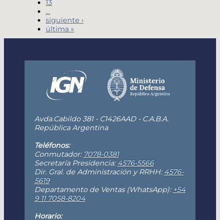
13
…
siguiente ›
última »
Avda.Cabildo 381 - C1426AAD - C.A.B.A.
República Argentina
Teléfonos:
Conmutador:
7078-0381
Secretaría Presidencia:
4576-5566
Dir. Gral. de Administración y RRHH:
4576-
5619
Departamento de Ventas (WhatsApp):
+54
9 11 7058-8204
Horario: