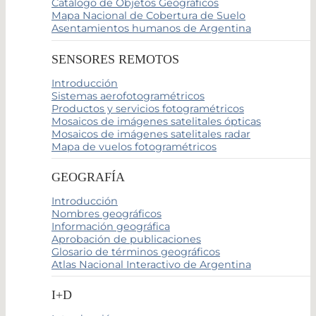
Catálogo de Objetos Geográficos
Mapa Nacional de Cobertura de Suelo
Asentamientos humanos de Argentina
SENSORES REMOTOS
Introducción
Sistemas aerofotogramétricos
Productos y servicios fotogramétricos
Mosaicos de imágenes satelitales ópticas
Mosaicos de imágenes satelitales radar
Mapa de vuelos fotogramétricos
GEOGRAFÍA
Introducción
Nombres geográficos
Información geográfica
Aprobación de publicaciones
Glosario de términos geográficos
Atlas Nacional Interactivo de Argentina
I+D