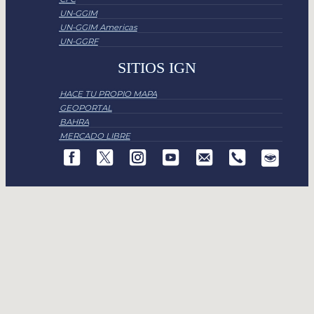
UN-GGIM
UN-GGIM Americas
UN-GGRF
SITIOS IGN
HACE TU PROPIO MAPA
GEOPORTAL
BAHRA
MERCADO LIBRE