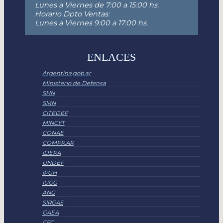
Lunes a Viernes de 7:00 a 15:00 hs.
Horario Dpto Ventas:
Lunes a Viernes 9:00 a 17:00 hs.
ENLACES
Argentina.gob.ar
Ministerio de Defensa
SHN
SMN
CITEDEF
MINCYT
CONAE
COMPR.AR
IDERA
UNDEF
IPGH
IUGG
ANG
SIRGAS
GAEA
CFC