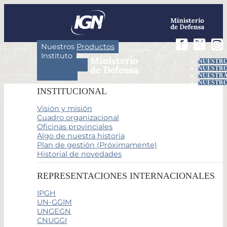
Nuestros Productos
Instituto
NUESTRO
Actividades
NUESTRO
Servicios
NUESTRA
NUESTRO
INSTITUCIONAL
Visión y misión
Cuadro organizacional
Oficinas provinciales
Algo de nuestra historia
Plan de gestión (Próximamente)
Historial de novedades
REPRESENTACIONES INTERNACIONALES
IPGH
UN-GGIM
UNGEGN
CNUGGI