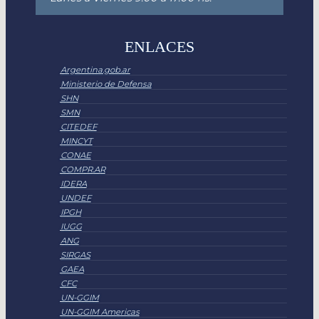
ENLACES
Argentina.gob.ar
Ministerio de Defensa
SHN
SMN
CITEDEF
MINCYT
CONAE
COMPR.AR
IDERA
UNDEF
IPGH
IUGG
ANG
SIRGAS
GAEA
CFC
UN-GGIM
UN-GGIM Americas