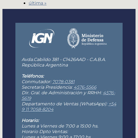
última »
Avda.Cabildo 381 - C1426AAD - C.A.B.A.
República Argentina
Teléfonos:
Conmutador:
7078-0381
Secretaría Presidencia:
4576-5566
Dir. Gral. de Administración y RRHH:
4576-
5619
Departamento de Ventas (WhatsApp):
+54
9 11 7058-8204
Horario:
Lunes a Viernes de 7:00 a 15:00 hs.
Horario Dpto Ventas:
Lunes a Viernes 9:00 a 17:00 hs.