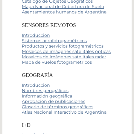
Catálogo de Objetos Geográficos
Mapa Nacional de Cobertura de Suelo
Asentamientos humanos de Argentina
SENSORES REMOTOS
Introducción
Sistemas aerofotogramétricos
Productos y servicios fotogramétricos
Mosaicos de imágenes satelitales ópticas
Mosaicos de imágenes satelitales radar
Mapa de vuelos fotogramétricos
GEOGRAFÍA
Introducción
Nombres geográficos
Información geográfica
Aprobación de publicaciones
Glosario de términos geográficos
Atlas Nacional Interactivo de Argentina
I+D