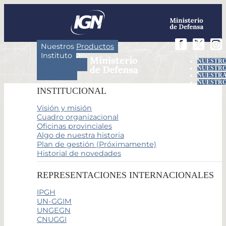
Nuestros Productos
Instituto
NUESTRO
Actividades
NUESTRO
Servicios
NUESTRA
NUESTRO
INSTITUCIONAL
Visión y misión
Cuadro organizacional
Oficinas provinciales
Algo de nuestra historia
Plan de gestión (Próximamente)
Historial de novedades
REPRESENTACIONES INTERNACIONALES
IPGH
UN-GGIM
UNGEGN
CNUGGI