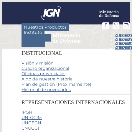
Nuestros Productos
Instituto
NUESTRO
Actividades
NUESTRO
Servicios
NUESTRA
NUESTRO
INSTITUCIONAL
Visión y misión
Cuadro organizacional
Oficinas provinciales
Algo de nuestra historia
Plan de gestión (Próximamente)
Historial de novedades
REPRESENTACIONES INTERNACIONALES
IPGH
UN-GGIM
UNGEGN
CNUGGI