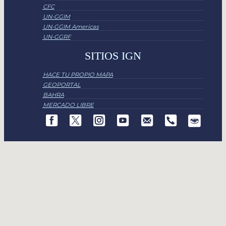
CFC
UN-GGIM
UN-GGIM Americas
UN-GGRF
SITIOS IGN
HACE TU PROPIO MAPA
GEOPORTAL
BAHRA
MERCADO LIBRE