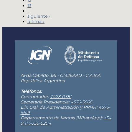
12
13
…
siguiente ›
última »
Avda.Cabildo 381 - C1426AAD - C.A.B.A.
República Argentina
Teléfonos:
Conmutador:
7078-0381
Secretaría Presidencia:
4576-5566
Dir. Gral. de Administración y RRHH:
4576-
5619
Departamento de Ventas (WhatsApp):
+54
9 11 7058-8204