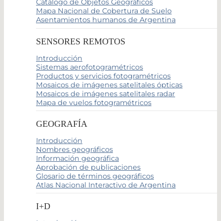
Catálogo de Objetos Geográficos
Mapa Nacional de Cobertura de Suelo
Asentamientos humanos de Argentina
SENSORES REMOTOS
Introducción
Sistemas aerofotogramétricos
Productos y servicios fotogramétricos
Mosaicos de imágenes satelitales ópticas
Mosaicos de imágenes satelitales radar
Mapa de vuelos fotogramétricos
GEOGRAFÍA
Introducción
Nombres geográficos
Información geográfica
Aprobación de publicaciones
Glosario de términos geográficos
Atlas Nacional Interactivo de Argentina
I+D