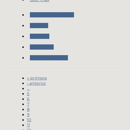
Nuestras Actividades
RAMSAC
Geodesia
Novedades
Trabajo de Campo
« primera
‹ anterior
…
5
6
7
8
9
10
11