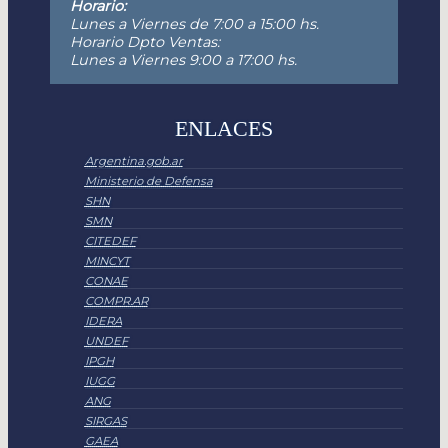
Horario:
Lunes a Viernes de 7:00 a 15:00 hs.
Horario Dpto Ventas:
Lunes a Viernes 9:00 a 17:00 hs.
ENLACES
Argentina.gob.ar
Ministerio de Defensa
SHN
SMN
CITEDEF
MINCYT
CONAE
COMPR.AR
IDERA
UNDEF
IPGH
IUGG
ANG
SIRGAS
GAEA