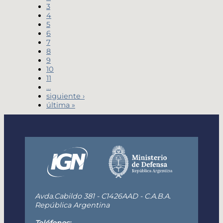
3
4
5
6
7
8
9
10
11
…
siguiente ›
última »
Avda.Cabildo 381 - C1426AAD - C.A.B.A.
República Argentina
Teléfonos: