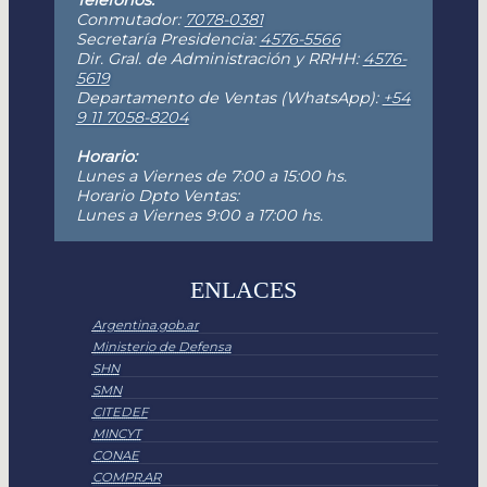
Conmutador:
7078-0381
Secretaría Presidencia:
4576-5566
Dir. Gral. de Administración y RRHH:
4576-
5619
Departamento de Ventas (WhatsApp):
+54
9 11 7058-8204
Horario:
Lunes a Viernes de 7:00 a 15:00 hs.
Horario Dpto Ventas:
Lunes a Viernes 9:00 a 17:00 hs.
ENLACES
Argentina.gob.ar
Ministerio de Defensa
SHN
SMN
CITEDEF
MINCYT
CONAE
COMPR.AR