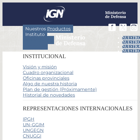
Nuestros Productos
Instituto
NUESTRO
Actividades
NUESTRO
Servicios
NUESTRA
NUESTRO
INSTITUCIONAL
Visión y misión
Cuadro organizacional
Oficinas provinciales
Algo de nuestra historia
Plan de gestión (Próximamente)
Historial de novedades
REPRESENTACIONES INTERNACIONALES
IPGH
UN-GGIM
UNGEGN
CNUGGI