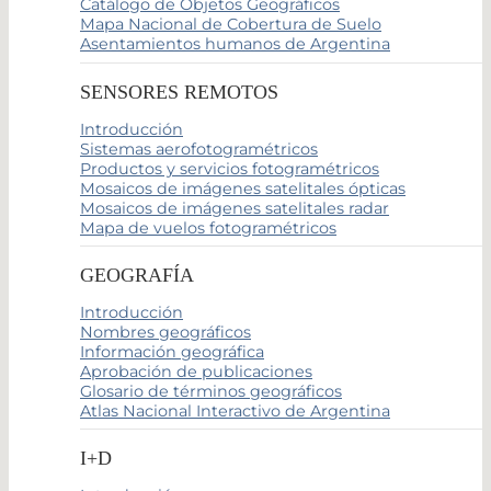
Catálogo de Objetos Geográficos
Mapa Nacional de Cobertura de Suelo
Asentamientos humanos de Argentina
SENSORES REMOTOS
Introducción
Sistemas aerofotogramétricos
Productos y servicios fotogramétricos
Mosaicos de imágenes satelitales ópticas
Mosaicos de imágenes satelitales radar
Mapa de vuelos fotogramétricos
GEOGRAFÍA
Introducción
Nombres geográficos
Información geográfica
Aprobación de publicaciones
Glosario de términos geográficos
Atlas Nacional Interactivo de Argentina
I+D