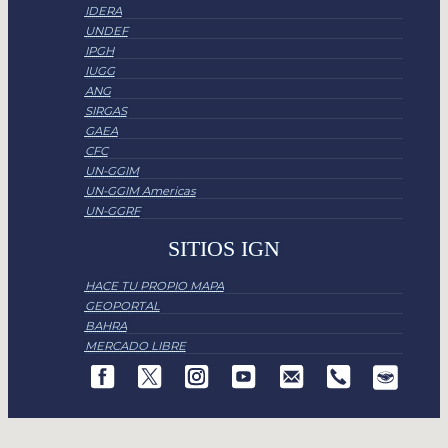
IDERA
UNDEF
IPGH
IUGG
ANG
SIRGAS
GAEA
CFC
UN-GGIM
UN-GGIM Americas
UN-GGRF
SITIOS IGN
HACE TU PROPIO MAPA
GEOPORTAL
BAHRA
MERCADO LIBRE