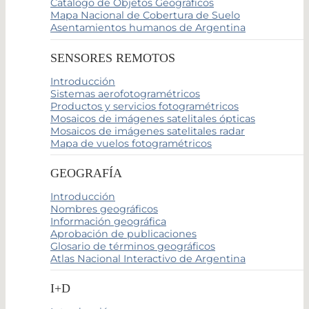
Catálogo de Objetos Geográficos
Mapa Nacional de Cobertura de Suelo
Asentamientos humanos de Argentina
SENSORES REMOTOS
Introducción
Sistemas aerofotogramétricos
Productos y servicios fotogramétricos
Mosaicos de imágenes satelitales ópticas
Mosaicos de imágenes satelitales radar
Mapa de vuelos fotogramétricos
GEOGRAFÍA
Introducción
Nombres geográficos
Información geográfica
Aprobación de publicaciones
Glosario de términos geográficos
Atlas Nacional Interactivo de Argentina
I+D