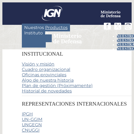
Nuestros Productos
Instituto
NUESTRO
Actividades
NUESTRO
Servicios
NUESTRA
NUESTRO
INSTITUCIONAL
Visión y misión
Cuadro organizacional
Oficinas provinciales
Algo de nuestra historia
Plan de gestión (Próximamente)
Historial de novedades
REPRESENTACIONES INTERNACIONALES
IPGH
UN-GGIM
UNGEGN
CNUGGI