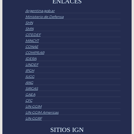
ENLACES
Argentina.gob.ar
Ministerio de Defensa
SHN
SMN
CITEDEF
MINCYT
CONAE
COMPR.AR
IDERA
UNDEF
IPGH
IUGG
ANG
SIRGAS
GAEA
CFC
UN-GGIM
UN-GGIM Americas
UN-GGRF
SITIOS IGN