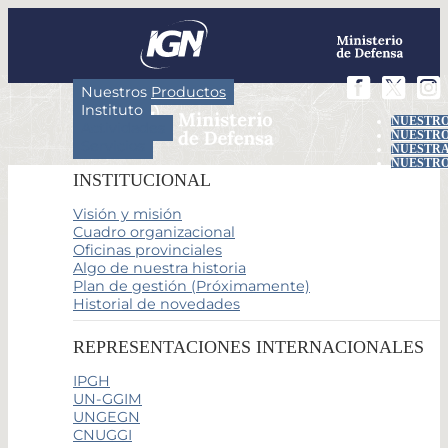
Nuestros Productos
Instituto
NUESTRO
Actividades
NUESTRO
Servicios
NUESTRA
NUESTRO
INSTITUCIONAL
Visión y misión
Cuadro organizacional
Oficinas provinciales
Algo de nuestra historia
Plan de gestión (Próximamente)
Historial de novedades
REPRESENTACIONES INTERNACIONALES
IPGH
UN-GGIM
UNGEGN
CNUGGI