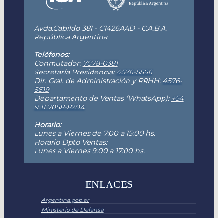
Avda.Cabildo 381 - C1426AAD - C.A.B.A.
República Argentina
Teléfonos:
Conmutador:
7078-0381
Secretaría Presidencia:
4576-5566
Dir. Gral. de Administración y RRHH:
4576-
5619
Departamento de Ventas (WhatsApp):
+54
9 11 7058-8204
Horario:
Lunes a Viernes de 7:00 a 15:00 hs.
Horario Dpto Ventas:
Lunes a Viernes 9:00 a 17:00 hs.
ENLACES
Argentina.gob.ar
Ministerio de Defensa