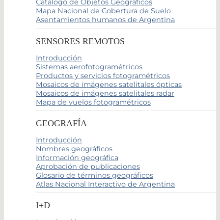
Catálogo de Objetos Geográficos
Mapa Nacional de Cobertura de Suelo
Asentamientos humanos de Argentina
SENSORES REMOTOS
Introducción
Sistemas aerofotogramétricos
Productos y servicios fotogramétricos
Mosaicos de imágenes satelitales ópticas
Mosaicos de imágenes satelitales radar
Mapa de vuelos fotogramétricos
GEOGRAFÍA
Introducción
Nombres geográficos
Información geográfica
Aprobación de publicaciones
Glosario de términos geográficos
Atlas Nacional Interactivo de Argentina
I+D