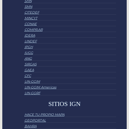
SHN
SMN
CITEDEF
MINCYT
CONAE
COMPR.AR
IDERA
UNDEF
IPGH
IUGG
ANG
SIRGAS
GAEA
CFC
UN-GGIM
UN-GGIM Americas
UN-GGRF
SITIOS IGN
HACE TU PROPIO MAPA
GEOPORTAL
BAHRA