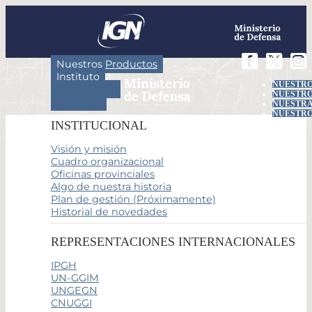
Nuestros Productos
Instituto
NUESTRO
Actividades
NUESTRO
Servicios
NUESTRA
NUESTRO
INSTITUCIONAL
Visión y misión
Cuadro organizacional
Oficinas provinciales
Algo de nuestra historia
Plan de gestión (Próximamente)
Historial de novedades
REPRESENTACIONES INTERNACIONALES
IPGH
UN-GGIM
UNGEGN
CNUGGI