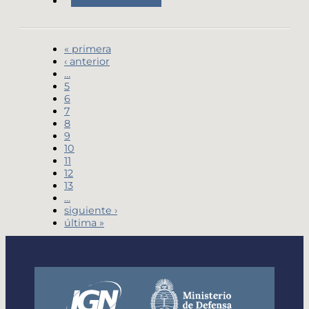
Trabajo de Campo
« primera
‹ anterior
…
5
6
7
8
9
10
11
12
13
…
siguiente ›
última »