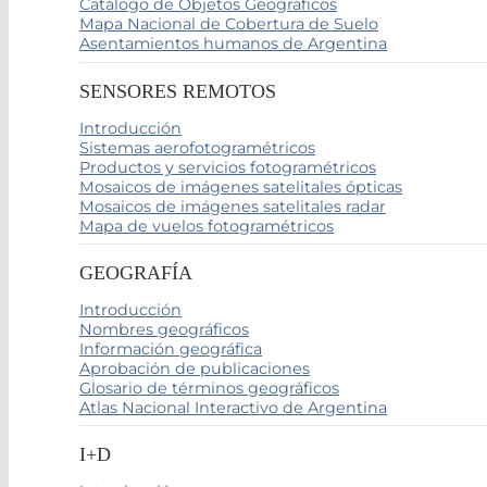
Catálogo de Objetos Geográficos
Mapa Nacional de Cobertura de Suelo
Asentamientos humanos de Argentina
SENSORES REMOTOS
Introducción
Sistemas aerofotogramétricos
Productos y servicios fotogramétricos
Mosaicos de imágenes satelitales ópticas
Mosaicos de imágenes satelitales radar
Mapa de vuelos fotogramétricos
GEOGRAFÍA
Introducción
Nombres geográficos
Información geográfica
Aprobación de publicaciones
Glosario de términos geográficos
Atlas Nacional Interactivo de Argentina
I+D