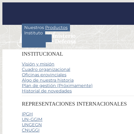
Nuestros Productos
Instituto
Actividades
Servicios
INSTITUCIONAL
Visión y misión
Cuadro organizacional
Oficinas provinciales
Algo de nuestra historia
Plan de gestión (Próximamente)
Historial de novedades
REPRESENTACIONES INTERNACIONALES
IPGH
UN-GGIM
UNGEGN
CNUGGI