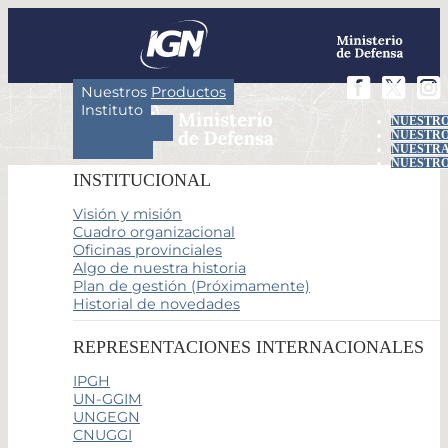
Nuestros Productos
Instituto
NUESTRO
Actividades
NUESTRO
Servicios
NUESTRA
NUESTRO
INSTITUCIONAL
Visión y misión
Cuadro organizacional
Oficinas provinciales
Algo de nuestra historia
Plan de gestión (Próximamente)
Historial de novedades
REPRESENTACIONES INTERNACIONALES
IPGH
UN-GGIM
UNGEGN
CNUGGI