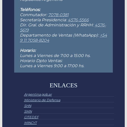
Teléfonos:
Conmutador:
7078-0381
Secretaría Presidencia:
4576-5566
Dir. Gral. de Administración y RRHH:
4576-
5619
Departamento de Ventas (WhatsApp):
+54
9 11 7058-8204
Horario:
Lunes a Viernes de 7:00 a 15:00 hs.
Horario Dpto Ventas:
Lunes a Viernes 9:00 a 17:00 hs.
ENLACES
Argentina.gob.ar
Ministerio de Defensa
SHN
SMN
CITEDEF
MINCYT