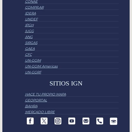
CONAE
COMPR.AR
IDERA
UNDEF
IPGH
IUGG
ANG
SIRGAS
GAEA
CFC
UN-GGIM
UN-GGIM Americas
UN-GGRF
SITIOS IGN
HACE TU PROPIO MAPA
GEOPORTAL
BAHRA
MERCADO LIBRE