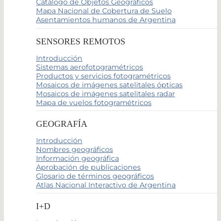
Catálogo de Objetos Geográficos
Mapa Nacional de Cobertura de Suelo
Asentamientos humanos de Argentina
SENSORES REMOTOS
Introducción
Sistemas aerofotogramétricos
Productos y servicios fotogramétricos
Mosaicos de imágenes satelitales ópticas
Mosaicos de imágenes satelitales radar
Mapa de vuelos fotogramétricos
GEOGRAFÍA
Introducción
Nombres geográficos
Información geográfica
Aprobación de publicaciones
Glosario de términos geográficos
Atlas Nacional Interactivo de Argentina
I+D