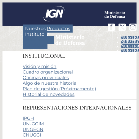
Nuestros Productos
Instituto
NUESTRO
Actividades
NUESTRO
Servicios
NUESTRA
NUESTRO
INSTITUCIONAL
Visión y misión
Cuadro organizacional
Oficinas provinciales
Algo de nuestra historia
Plan de gestión (Próximamente)
Historial de novedades
REPRESENTACIONES INTERNACIONALES
IPGH
UN-GGIM
UNGEGN
CNUGGI