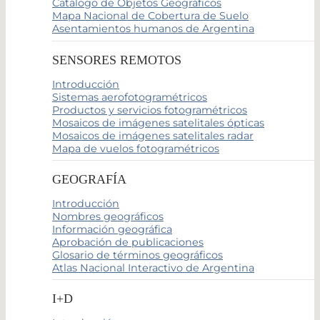
Catálogo de Objetos Geográficos
Mapa Nacional de Cobertura de Suelo
Asentamientos humanos de Argentina
SENSORES REMOTOS
Introducción
Sistemas aerofotogramétricos
Productos y servicios fotogramétricos
Mosaicos de imágenes satelitales ópticas
Mosaicos de imágenes satelitales radar
Mapa de vuelos fotogramétricos
GEOGRAFÍA
Introducción
Nombres geográficos
Información geográfica
Aprobación de publicaciones
Glosario de términos geográficos
Atlas Nacional Interactivo de Argentina
I+D