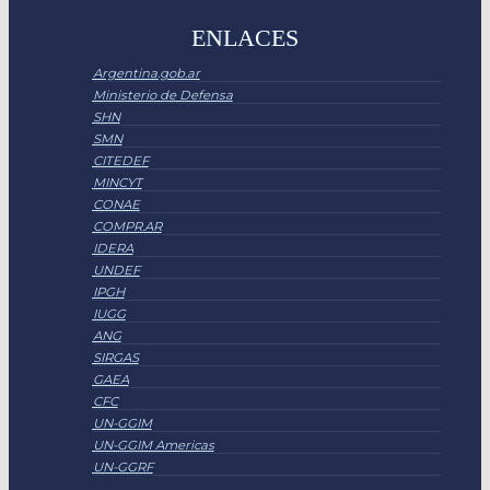
ENLACES
Argentina.gob.ar
Ministerio de Defensa
SHN
SMN
CITEDEF
MINCYT
CONAE
COMPR.AR
IDERA
UNDEF
IPGH
IUGG
ANG
SIRGAS
GAEA
CFC
UN-GGIM
UN-GGIM Americas
UN-GGRF