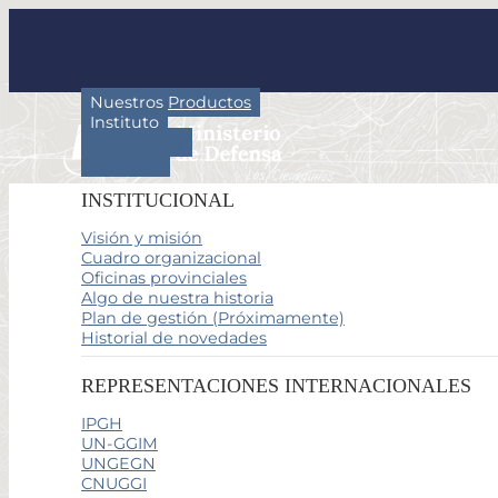
Nuestros Productos
Instituto
Actividades
Servicios
INSTITUCIONAL
Visión y misión
Cuadro organizacional
Oficinas provinciales
Algo de nuestra historia
Plan de gestión (Próximamente)
Historial de novedades
REPRESENTACIONES INTERNACIONALES
IPGH
UN-GGIM
UNGEGN
CNUGGI