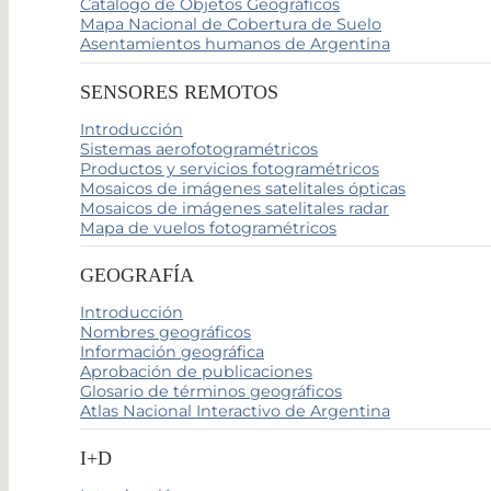
Catálogo de Objetos Geográficos
Mapa Nacional de Cobertura de Suelo
Asentamientos humanos de Argentina
SENSORES REMOTOS
Introducción
Sistemas aerofotogramétricos
Productos y servicios fotogramétricos
Mosaicos de imágenes satelitales ópticas
Mosaicos de imágenes satelitales radar
Mapa de vuelos fotogramétricos
GEOGRAFÍA
Introducción
Nombres geográficos
Información geográfica
Aprobación de publicaciones
Glosario de términos geográficos
Atlas Nacional Interactivo de Argentina
I+D