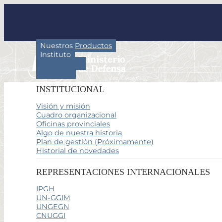
Nuestros Productos
Instituto
Actividades
Servicios
INSTITUCIONAL
Visión y misión
Cuadro organizacional
Oficinas provinciales
Algo de nuestra historia
Plan de gestión (Próximamente)
Historial de novedades
REPRESENTACIONES INTERNACIONALES
IPGH
UN-GGIM
UNGEGN
CNUGGI