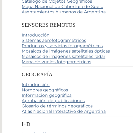
Catálogo de Objetos Geográficos
Mapa Nacional de Cobertura de Suelo
Asentamientos humanos de Argentina
SENSORES REMOTOS
Introducción
Sistemas aerofotogramétricos
Productos y servicios fotogramétricos
Mosaicos de imágenes satelitales ópticas
Mosaicos de imágenes satelitales radar
Mapa de vuelos fotogramétricos
GEOGRAFÍA
Introducción
Nombres geográficos
Información geográfica
Aprobación de publicaciones
Glosario de términos geográficos
Atlas Nacional Interactivo de Argentina
I+D