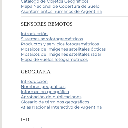
Catálogo de Objetos Geográficos
Mapa Nacional de Cobertura de Suelo
Asentamientos humanos de Argentina
SENSORES REMOTOS
Introducción
Sistemas aerofotogramétricos
Productos y servicios fotogramétricos
Mosaicos de imágenes satelitales ópticas
Mosaicos de imágenes satelitales radar
Mapa de vuelos fotogramétricos
GEOGRAFÍA
Introducción
Nombres geográficos
Información geográfica
Aprobación de publicaciones
Glosario de términos geográficos
Atlas Nacional Interactivo de Argentina
I+D