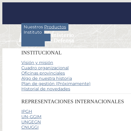
Nuestros Productos
Instituto
Actividades
Servicios
INSTITUCIONAL
Visión y misión
Cuadro organizacional
Oficinas provinciales
Algo de nuestra historia
Plan de gestión (Próximamente)
Historial de novedades
REPRESENTACIONES INTERNACIONALES
IPGH
UN-GGIM
UNGEGN
CNUGGI