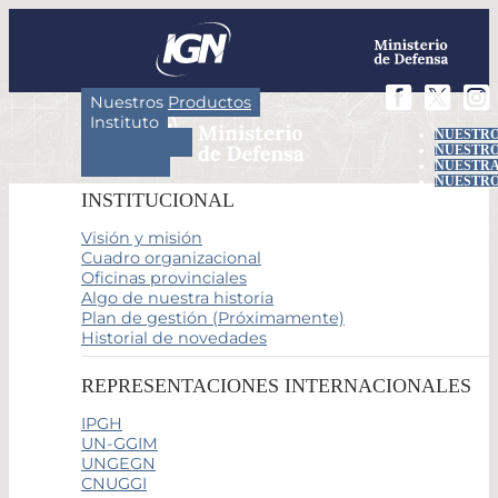
Nuestros Productos
Instituto
NUESTRO
Actividades
NUESTRO
Servicios
NUESTRA
NUESTRO
INSTITUCIONAL
Visión y misión
Cuadro organizacional
Oficinas provinciales
Algo de nuestra historia
Plan de gestión (Próximamente)
Historial de novedades
REPRESENTACIONES INTERNACIONALES
IPGH
UN-GGIM
UNGEGN
CNUGGI