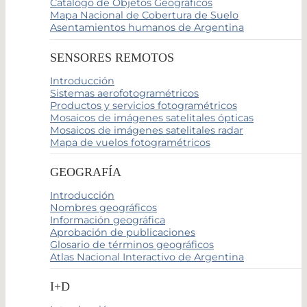
Catálogo de Objetos Geográficos
Mapa Nacional de Cobertura de Suelo
Asentamientos humanos de Argentina
SENSORES REMOTOS
Introducción
Sistemas aerofotogramétricos
Productos y servicios fotogramétricos
Mosaicos de imágenes satelitales ópticas
Mosaicos de imágenes satelitales radar
Mapa de vuelos fotogramétricos
GEOGRAFÍA
Introducción
Nombres geográficos
Información geográfica
Aprobación de publicaciones
Glosario de términos geográficos
Atlas Nacional Interactivo de Argentina
I+D