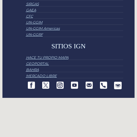
SIRGAS
GAEA
CFC
UN-GGIM
UN-GGIM Americas
UN-GGRF
SITIOS IGN
HACE TU PROPIO MAPA
GEOPORTAL
BAHRA
MERCADO LIBRE