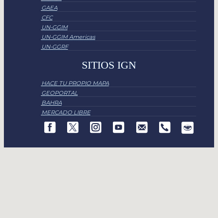
GAEA
CFC
UN-GGIM
UN-GGIM Americas
UN-GGRF
SITIOS IGN
HACE TU PROPIO MAPA
GEOPORTAL
BAHRA
MERCADO LIBRE