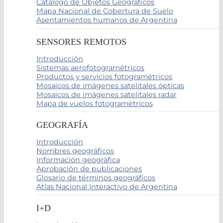
Catálogo de Objetos Geográficos
Mapa Nacional de Cobertura de Suelo
Asentamientos humanos de Argentina
SENSORES REMOTOS
Introducción
Sistemas aerofotogramétricos
Productos y servicios fotogramétricos
Mosaicos de imágenes satelitales ópticas
Mosaicos de imágenes satelitales radar
Mapa de vuelos fotogramétricos
GEOGRAFÍA
Introducción
Nombres geográficos
Información geográfica
Aprobación de publicaciones
Glosario de términos geográficos
Atlas Nacional Interactivo de Argentina
I+D