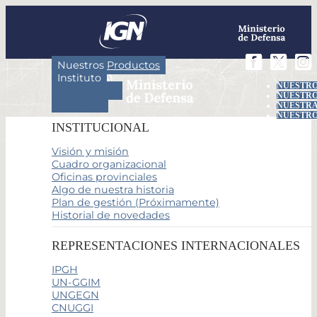
Nuestros Productos
Instituto
NUESTRO
Actividades
NUESTRO
Servicios
NUESTRA
NUESTRO
INSTITUCIONAL
Visión y misión
Cuadro organizacional
Oficinas provinciales
Algo de nuestra historia
Plan de gestión (Próximamente)
Historial de novedades
REPRESENTACIONES INTERNACIONALES
IPGH
UN-GGIM
UNGEGN
CNUGGI