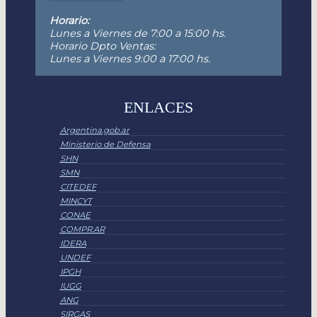
Horario:
Lunes a Viernes de 7:00 a 15:00 hs.
Horario Dpto Ventas:
Lunes a Viernes 9:00 a 17:00 hs.
ENLACES
Argentina.gob.ar
Ministerio de Defensa
SHN
SMN
CITEDEF
MINCYT
CONAE
COMPR.AR
IDERA
UNDEF
IPGH
IUGG
ANG
SIRGAS