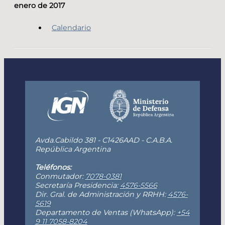
enero de 2017
Calendario
Avda.Cabildo 381 - C1426AAD - C.A.B.A.
República Argentina
Teléfonos:
Conmutador:
7078-0381
Secretaría Presidencia:
4576-5566
Dir. Gral. de Administración y RRHH:
4576-
5619
Departamento de Ventas (WhatsApp):
+54
9 11 7058-8204