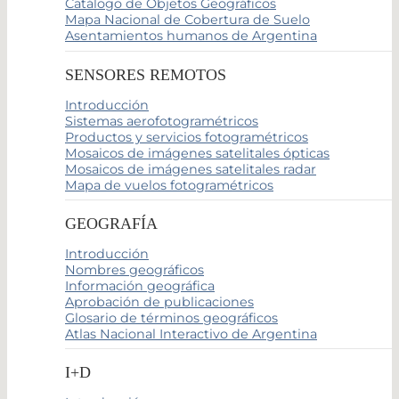
Catálogo de Objetos Geográficos
Mapa Nacional de Cobertura de Suelo
Asentamientos humanos de Argentina
SENSORES REMOTOS
Introducción
Sistemas aerofotogramétricos
Productos y servicios fotogramétricos
Mosaicos de imágenes satelitales ópticas
Mosaicos de imágenes satelitales radar
Mapa de vuelos fotogramétricos
GEOGRAFÍA
Introducción
Nombres geográficos
Información geográfica
Aprobación de publicaciones
Glosario de términos geográficos
Atlas Nacional Interactivo de Argentina
I+D