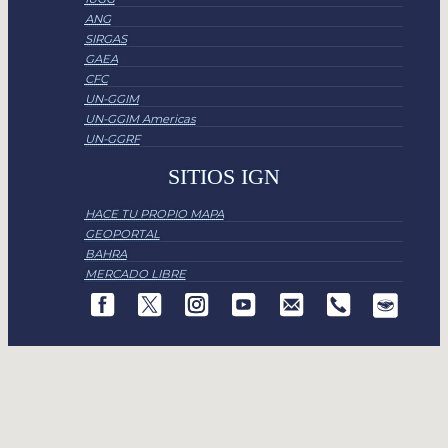
ANG
SIRGAS
GAEA
CFC
UN-GGIM
UN-GGIM Americas
UN-GGRF
SITIOS IGN
HACE TU PROPIO MAPA
GEOPORTAL
BAHRA
MERCADO LIBRE