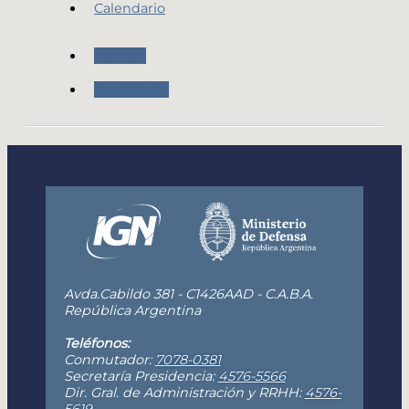
Calendario
Agenda
Novedades
Avda.Cabildo 381 - C1426AAD - C.A.B.A.
República Argentina
Teléfonos:
Conmutador:
7078-0381
Secretaría Presidencia:
4576-5566
Dir. Gral. de Administración y RRHH:
4576-