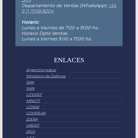
5619
Departamento de Ventas (WhatsApp):
+54
9 11 7058-8204
Horario:
Lunes a Viernes de 7:00 a 15:00 hs.
Horario Dpto Ventas:
Lunes a Viernes 9:00 a 17:00 hs.
ENLACES
Argentina.gob.ar
Ministerio de Defensa
SHN
SMN
CITEDEF
MINCYT
CONAE
COMPR.AR
IDERA
UNDEF
IPGH
IUGG