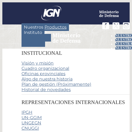
Nuestros Productos
Instituto
NUESTRO
Actividades
NUESTRO
Servicios
NUESTRA
NUESTRO
INSTITUCIONAL
Visión y misión
Cuadro organizacional
Oficinas provinciales
Algo de nuestra historia
Plan de gestión (Próximamente)
Historial de novedades
REPRESENTACIONES INTERNACIONALES
IPGH
UN-GGIM
UNGEGN
CNUGGI