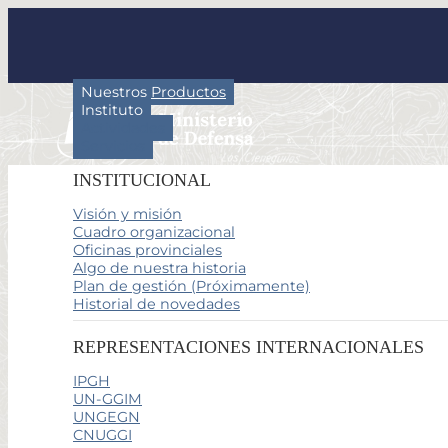
Nuestros Productos
Instituto
Actividades
Servicios
INSTITUCIONAL
Visión y misión
Cuadro organizacional
Oficinas provinciales
Algo de nuestra historia
Plan de gestión (Próximamente)
Historial de novedades
REPRESENTACIONES INTERNACIONALES
IPGH
UN-GGIM
UNGEGN
CNUGGI