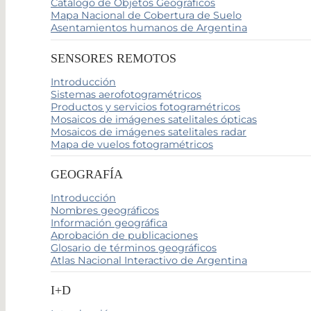
Catálogo de Objetos Geográficos
Mapa Nacional de Cobertura de Suelo
Asentamientos humanos de Argentina
SENSORES REMOTOS
Introducción
Sistemas aerofotogramétricos
Productos y servicios fotogramétricos
Mosaicos de imágenes satelitales ópticas
Mosaicos de imágenes satelitales radar
Mapa de vuelos fotogramétricos
GEOGRAFÍA
Introducción
Nombres geográficos
Información geográfica
Aprobación de publicaciones
Glosario de términos geográficos
Atlas Nacional Interactivo de Argentina
I+D