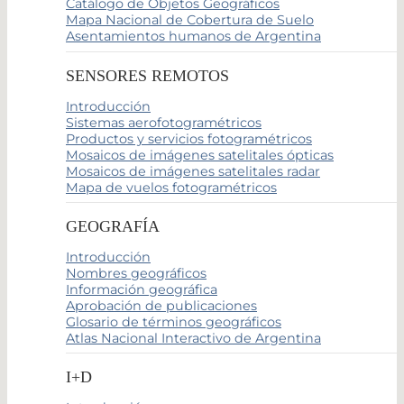
Catálogo de Objetos Geográficos
Mapa Nacional de Cobertura de Suelo
Asentamientos humanos de Argentina
SENSORES REMOTOS
Introducción
Sistemas aerofotogramétricos
Productos y servicios fotogramétricos
Mosaicos de imágenes satelitales ópticas
Mosaicos de imágenes satelitales radar
Mapa de vuelos fotogramétricos
GEOGRAFÍA
Introducción
Nombres geográficos
Información geográfica
Aprobación de publicaciones
Glosario de términos geográficos
Atlas Nacional Interactivo de Argentina
I+D