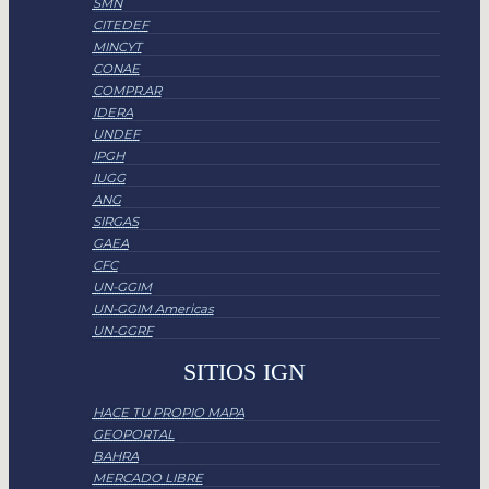
SMN
CITEDEF
MINCYT
CONAE
COMPR.AR
IDERA
UNDEF
IPGH
IUGG
ANG
SIRGAS
GAEA
CFC
UN-GGIM
UN-GGIM Americas
UN-GGRF
SITIOS IGN
HACE TU PROPIO MAPA
GEOPORTAL
BAHRA
MERCADO LIBRE