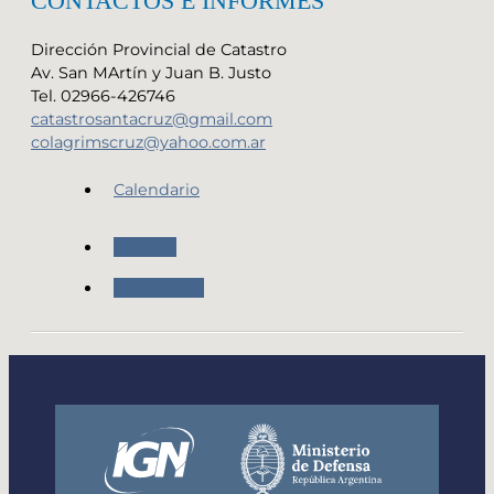
CONTACTOS E INFORMES
Dirección Provincial de Catastro
Av. San MArtín y Juan B. Justo
Tel. 02966-426746
catastrosantacruz@gmail.com
colagrimscruz@yahoo.com.ar
Calendario
Agenda
Novedades