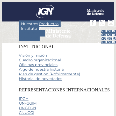
Nuestros Productos
Instituto
NUESTRO
Actividades
NUESTRO
Servicios
NUESTRA
NUESTRO
INSTITUCIONAL
Visión y misión
Cuadro organizacional
Oficinas provinciales
Algo de nuestra historia
Plan de gestión (Próximamente)
Historial de novedades
REPRESENTACIONES INTERNACIONALES
IPGH
UN-GGIM
UNGEGN
CNUGGI