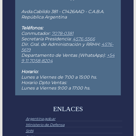
Avda.Cabildo 381 - C1426AAD - C.A.B.A.
República Argentina
Teléfonos:
Conmutador:
7078-0381
Secretaría Presidencia:
4576-5566
Dir. Gral. de Administración y RRHH:
4576-
5619
Departamento de Ventas (WhatsApp):
+54
9 11 7058-8204
Horario:
Lunes a Viernes de 7:00 a 15:00 hs.
Horario Dpto Ventas:
Lunes a Viernes 9:00 a 17:00 hs.
ENLACES
Argentina.gob.ar
Ministerio de Defensa
SHN