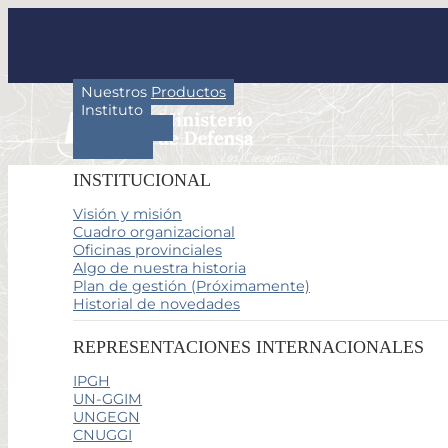
Nuestros Productos
Instituto
Actividades
Servicios
INSTITUCIONAL
Visión y misión
Cuadro organizacional
Oficinas provinciales
Algo de nuestra historia
Plan de gestión (Próximamente)
Historial de novedades
REPRESENTACIONES INTERNACIONALES
IPGH
UN-GGIM
UNGEGN
CNUGGI