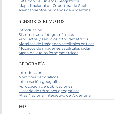
Catálogo de Objetos Geográficos
Mapa Nacional de Cobertura de Suelo
Asentamientos humanos de Argentina
SENSORES REMOTOS
Introducción
Sistemas aerofotogramétricos
Productos y servicios fotogramétricos
Mosaicos de imágenes satelitales ópticas
Mosaicos de imágenes satelitales radar
Mapa de vuelos fotogramétricos
GEOGRAFÍA
Introducción
Nombres geográficos
Información geográfica
Aprobación de publicaciones
Glosario de términos geográficos
Atlas Nacional Interactivo de Argentina
I+D