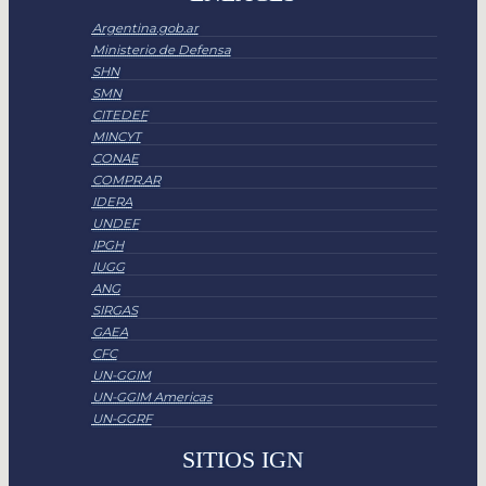
Argentina.gob.ar
Ministerio de Defensa
SHN
SMN
CITEDEF
MINCYT
CONAE
COMPR.AR
IDERA
UNDEF
IPGH
IUGG
ANG
SIRGAS
GAEA
CFC
UN-GGIM
UN-GGIM Americas
UN-GGRF
SITIOS IGN