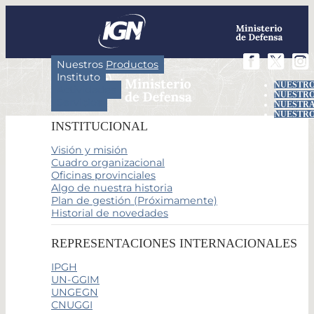
Nuestros Productos
Instituto
NUESTRO
Actividades
NUESTRO
Servicios
NUESTRA
NUESTRO
INSTITUCIONAL
Visión y misión
Cuadro organizacional
Oficinas provinciales
Algo de nuestra historia
Plan de gestión (Próximamente)
Historial de novedades
REPRESENTACIONES INTERNACIONALES
IPGH
UN-GGIM
UNGEGN
CNUGGI