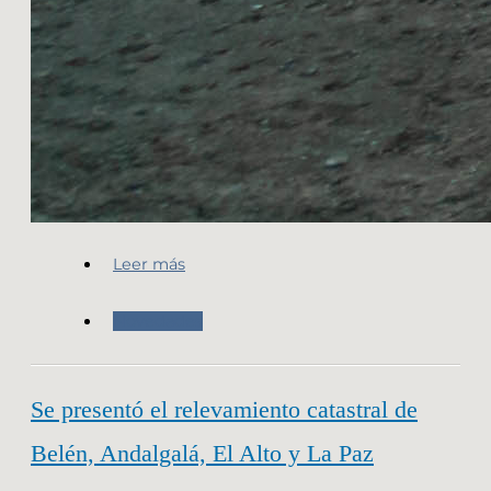
Leer más
Novedades
Se presentó el relevamiento catastral de
Belén, Andalgalá, El Alto y La Paz