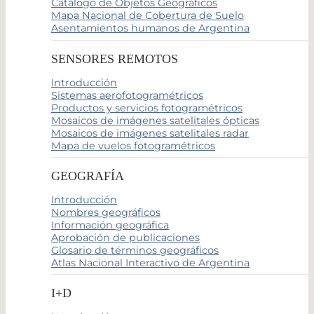
Catálogo de Objetos Geográficos
Mapa Nacional de Cobertura de Suelo
Asentamientos humanos de Argentina
SENSORES REMOTOS
Introducción
Sistemas aerofotogramétricos
Productos y servicios fotogramétricos
Mosaicos de imágenes satelitales ópticas
Mosaicos de imágenes satelitales radar
Mapa de vuelos fotogramétricos
GEOGRAFÍA
Introducción
Nombres geográficos
Información geográfica
Aprobación de publicaciones
Glosario de términos geográficos
Atlas Nacional Interactivo de Argentina
I+D