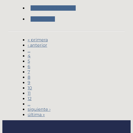
Nuestras Actividades
Novedades
« primera
‹ anterior
…
4
5
6
7
8
9
10
11
12
…
siguiente ›
última »