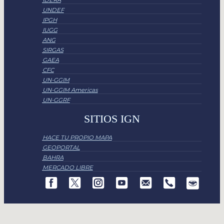
UNDEF
IPGH
IUGG
ANG
SIRGAS
GAEA
CFC
UN-GGIM
UN-GGIM Americas
UN-GGRF
SITIOS IGN
HACE TU PROPIO MAPA
GEOPORTAL
BAHRA
MERCADO LIBRE