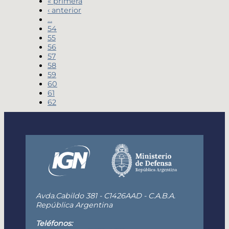
« primera
‹ anterior
…
54
55
56
57
58
59
60
61
62
Avda.Cabildo 381 - C1426AAD - C.A.B.A.
República Argentina
Teléfonos: