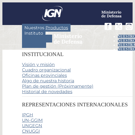
Nuestros Productos
Instituto
NUESTRO
Actividades
NUESTRO
Servicios
NUESTRA
NUESTRO
INSTITUCIONAL
Visión y misión
Cuadro organizacional
Oficinas provinciales
Algo de nuestra historia
Plan de gestión (Próximamente)
Historial de novedades
REPRESENTACIONES INTERNACIONALES
IPGH
UN-GGIM
UNGEGN
CNUGGI