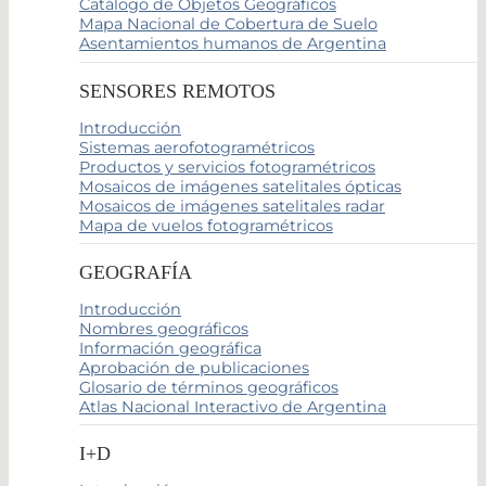
Catálogo de Objetos Geográficos
Mapa Nacional de Cobertura de Suelo
Asentamientos humanos de Argentina
SENSORES REMOTOS
Introducción
Sistemas aerofotogramétricos
Productos y servicios fotogramétricos
Mosaicos de imágenes satelitales ópticas
Mosaicos de imágenes satelitales radar
Mapa de vuelos fotogramétricos
GEOGRAFÍA
Introducción
Nombres geográficos
Información geográfica
Aprobación de publicaciones
Glosario de términos geográficos
Atlas Nacional Interactivo de Argentina
I+D