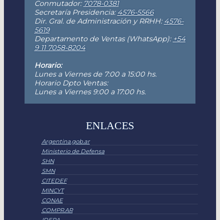
Conmutador:
7078-0381
Secretaría Presidencia:
4576-5566
Dir. Gral. de Administración y RRHH:
4576-
5619
Departamento de Ventas (WhatsApp):
+54
9 11 7058-8204
Horario:
Lunes a Viernes de 7:00 a 15:00 hs.
Horario Dpto Ventas:
Lunes a Viernes 9:00 a 17:00 hs.
ENLACES
Argentina.gob.ar
Ministerio de Defensa
SHN
SMN
CITEDEF
MINCYT
CONAE
COMPR.AR
IDERA