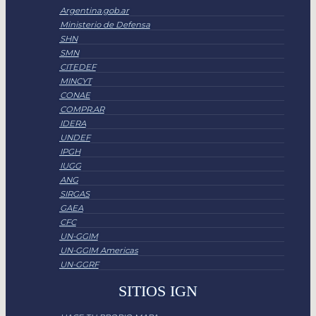
Argentina.gob.ar
Ministerio de Defensa
SHN
SMN
CITEDEF
MINCYT
CONAE
COMPR.AR
IDERA
UNDEF
IPGH
IUGG
ANG
SIRGAS
GAEA
CFC
UN-GGIM
UN-GGIM Americas
UN-GGRF
SITIOS IGN