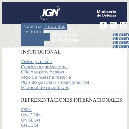
Nuestros Productos
Instituto
NUESTRO
Actividades
NUESTRO
Servicios
NUESTRA
NUESTRO
INSTITUCIONAL
Visión y misión
Cuadro organizacional
Oficinas provinciales
Algo de nuestra historia
Plan de gestión (Próximamente)
Historial de novedades
REPRESENTACIONES INTERNACIONALES
IPGH
UN-GGIM
UNGEGN
CNUGGI