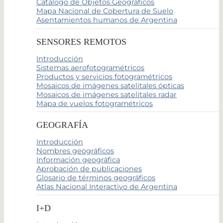
Catálogo de Objetos Geográficos
Mapa Nacional de Cobertura de Suelo
Asentamientos humanos de Argentina
SENSORES REMOTOS
Introducción
Sistemas aerofotogramétricos
Productos y servicios fotogramétricos
Mosaicos de imágenes satelitales ópticas
Mosaicos de imágenes satelitales radar
Mapa de vuelos fotogramétricos
GEOGRAFÍA
Introducción
Nombres geográficos
Información geográfica
Aprobación de publicaciones
Glosario de términos geográficos
Atlas Nacional Interactivo de Argentina
I+D