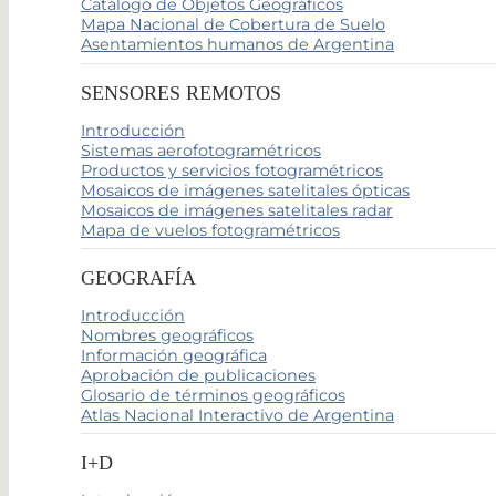
Catálogo de Objetos Geográficos
Mapa Nacional de Cobertura de Suelo
Asentamientos humanos de Argentina
SENSORES REMOTOS
Introducción
Sistemas aerofotogramétricos
Productos y servicios fotogramétricos
Mosaicos de imágenes satelitales ópticas
Mosaicos de imágenes satelitales radar
Mapa de vuelos fotogramétricos
GEOGRAFÍA
Introducción
Nombres geográficos
Información geográfica
Aprobación de publicaciones
Glosario de términos geográficos
Atlas Nacional Interactivo de Argentina
I+D