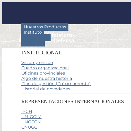
Nuestros Productos
Instituto
Actividades
Servicios
INSTITUCIONAL
Visión y misión
Cuadro organizacional
Oficinas provinciales
Algo de nuestra historia
Plan de gestión (Próximamente)
Historial de novedades
REPRESENTACIONES INTERNACIONALES
IPGH
UN-GGIM
UNGEGN
CNUGGI