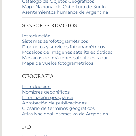
Catálogo de Objetos Geográficos
Mapa Nacional de Cobertura de Suelo
Asentamientos humanos de Argentina
SENSORES REMOTOS
Introducción
Sistemas aerofotogramétricos
Productos y servicios fotogramétricos
Mosaicos de imágenes satelitales ópticas
Mosaicos de imágenes satelitales radar
Mapa de vuelos fotogramétricos
GEOGRAFÍA
Introducción
Nombres geográficos
Información geográfica
Aprobación de publicaciones
Glosario de términos geográficos
Atlas Nacional Interactivo de Argentina
I+D