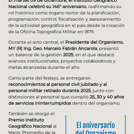
El martes 09 de diciembre, el Instituto Geográfico
Nacional celebró su 146° aniversario
, reafirmando su
rol histórico como órgano rector de la planificación,
programación, control, fiscalización y asesoramiento
de la actividad geográfica en el país desde la creación
de la Oficina Topográfica Militar en 1879.
Durante el acto central, el
Presidente del Organismo,
MY (R) Ing. Geo. Marcelo Fabián Ancarola
, presentó
un balance de la gestión
2025
, en el que destacó
avances institucionales, proyectos colaborativos y
metas alcanzadas durante el año.
Como parte del festejo, se entregaron
reconocimientos al personal civil jubilado y al
personal militar retirado durante 2025
, junto con
distinciones al personal que cumplió
25, 30 y 40 años
de servicios ininterrumpidos
dentro del organismo.
También se otorgó el
Premio Instituto
El aniversario
Geográfico Nacional
al
del Organismo
Mejor Promedio de la