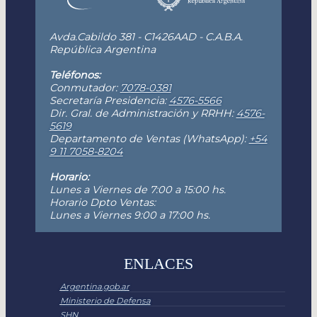
Avda.Cabildo 381 - C1426AAD - C.A.B.A.
República Argentina
Teléfonos:
Conmutador:
7078-0381
Secretaría Presidencia:
4576-5566
Dir. Gral. de Administración y RRHH:
4576-
5619
Departamento de Ventas (WhatsApp):
+54
9 11 7058-8204
Horario:
Lunes a Viernes de 7:00 a 15:00 hs.
Horario Dpto Ventas:
Lunes a Viernes 9:00 a 17:00 hs.
ENLACES
Argentina.gob.ar
Ministerio de Defensa
SHN