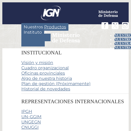
Nuestros Productos
Instituto
NUESTRO
Actividades
NUESTRO
Servicios
NUESTRA
NUESTRO
INSTITUCIONAL
Visión y misión
Cuadro organizacional
Oficinas provinciales
Algo de nuestra historia
Plan de gestión (Próximamente)
Historial de novedades
REPRESENTACIONES INTERNACIONALES
IPGH
UN-GGIM
UNGEGN
CNUGGI