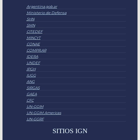
Argentina.gob.ar
Ministerio de Defensa
SHN
SMN
CITEDEF
MINCYT
CONAE
COMPR.AR
IDERA
UNDEF
IPGH
IUGG
ANG
SIRGAS
GAEA
CFC
UN-GGIM
UN-GGIM Americas
UN-GGRF
SITIOS IGN