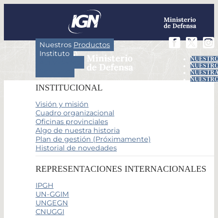
Nuestros Productos
Instituto
NUESTRO
Actividades
NUESTRO
Servicios
NUESTRA
NUESTRO
INSTITUCIONAL
Visión y misión
Cuadro organizacional
Oficinas provinciales
Algo de nuestra historia
Plan de gestión (Próximamente)
Historial de novedades
REPRESENTACIONES INTERNACIONALES
IPGH
UN-GGIM
UNGEGN
CNUGGI